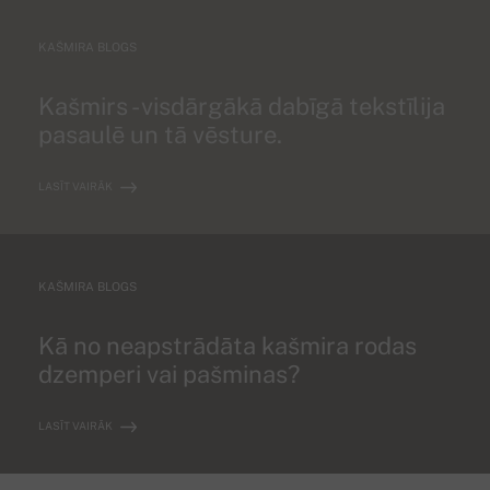
KAŠMIRA BLOGS
Kašmirs - visdārgākā dabīgā tekstīlija
pasaulē un tā vēsture.
LASĪT VAIRĀK
KAŠMIRA BLOGS
Kā no neapstrādāta kašmira rodas
dzemperi vai pašminas?
LASĪT VAIRĀK