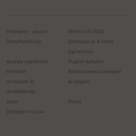
Pavasaris / vasara
Ekskluzīvi 2026
Pamatkolekcija
Džemperi ar V veida
izgriezumu
Apaļais izgriezums
Augstā apkakle
Premium
Biezie ziemas džemperi
aiztaisāmi ar
Ar pogām
rāvējslēdzēju
Jakas
Duvet
Džemperi no jaka