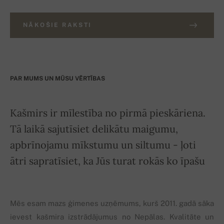
NĀKOŠIE RAKSTI
PAR MUMS UN MŪSU VĒRTĪBAS
Kašmirs ir mīlestība no pirmā pieskāriena.
Tā laikā sajutīsiet delikātu maigumu,
apbrīnojamu mīkstumu un siltumu - ļoti
ātri sapratīsiet, ka Jūs turat rokās ko īpašu
Mēs esam mazs ģimenes uzņēmums, kurš 2011. gadā sāka
ievest kašmira izstrādājumus no Nepālas. Kvalitāte un