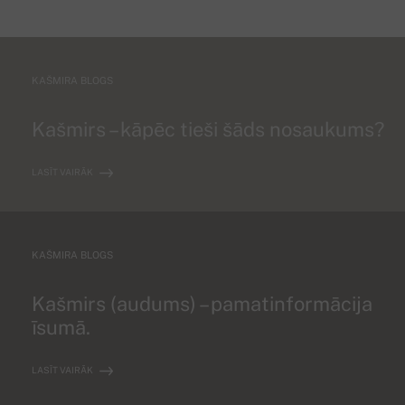
KAŠMIRA BLOGS
Kašmirs – kāpēc tieši šāds nosaukums?
LASĪT VAIRĀK
KAŠMIRA BLOGS
Kašmirs (audums) – pamatinformācija
īsumā.
LASĪT VAIRĀK