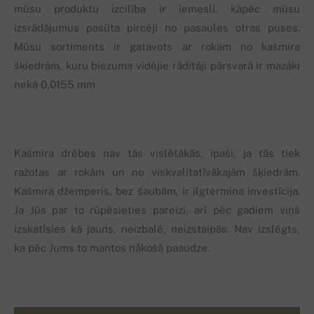
mūsu produktu izcilība ir iemesli, kāpēc mūsu
izsrādājumus pasūta pircēji no pasaules otras puses.
Mūsu sortiments ir gatavots ar rokām no kašmira
šķiedrām, kuru biezuma vidējie rāditāji pārsvarā ir mazāki
nekā 0,0155 mm
Kašmira drēbes nav tās vislētākās, īpaši, ja tās tiek
ražotas ar rokām un no viskvalitatīvākajām šķiedrām.
Kašmira džemperis, bez šaubām, ir ilgtermiņa investīcija.
Ja Jūs par to rūpēsieties pareizi, arī pēc gadiem viņš
izskatīsies kā jauns, neizbalē, neizstaipās. Nav izslēgts,
ka pēc Jums to mantos nākošā paaudze.