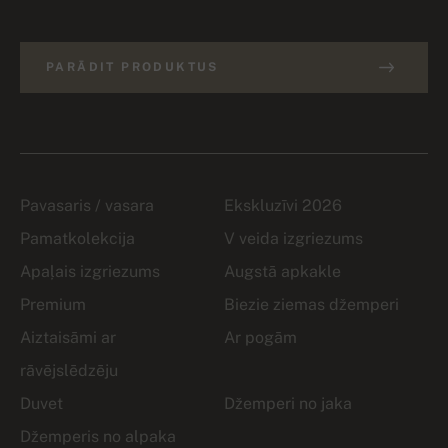
PARĀDIT PRODUKTUS
Pavasaris / vasara
Ekskluzīvi 2026
Pamatkolekcija
V veida izgriezums
Apaļais izgriezums
Augstā apkakle
Premium
Biezie ziemas džemperi
Aiztaisāmi ar
Ar pogām
rāvējslēdzēju
Duvet
Džemperi no jaka
Džemperis no alpaka