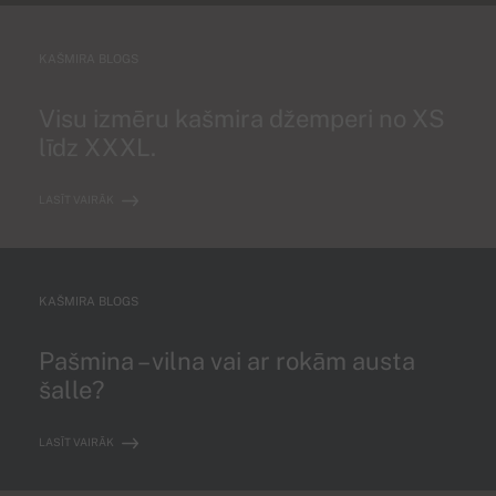
KAŠMIRA BLOGS
Visu izmēru kašmira džemperi no XS
līdz XXXL.
LASĪT VAIRĀK
KAŠMIRA BLOGS
Pašmina – vilna vai ar rokām austa
šalle?
LASĪT VAIRĀK