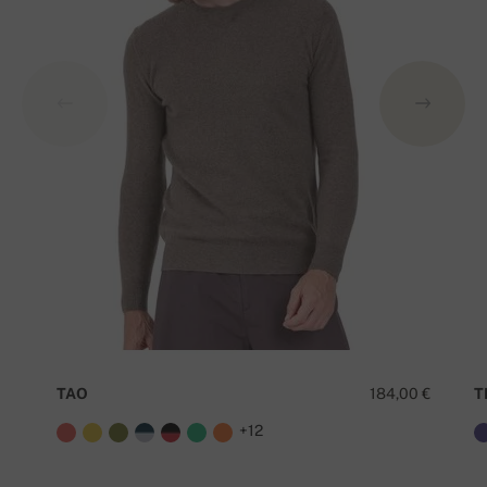
TAO
184,00 €
T
+12