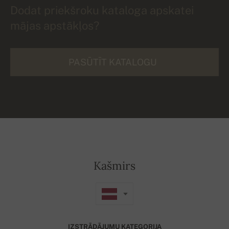
Dodat priekšroku kataloga apskatei
mājas apstākļos?
PASŪTĪT KATALOGU
Kašmirs
IZSTRĀDĀJUMU KATEGORIJA