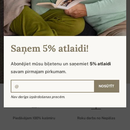
100% KAŠMIRS
100% KAŠMIRS
PLAŠS PIEDĀVĀJUMS
PLAŠS PIEDĀVĀJUMS
EKSKLUZIVITĀTE
EKSKLUZIVITĀTE
Saņem 5% atlaidi!
Abonējiet mūsu biļetenu un saņemiet
5% atlaidi
savam pirmajam pirkumam.
NOSŪTĪT
Nav derīgs izpārdošanas precēm.
Piedāvājam 100% kašmiru
Roku darbs no Nepālas