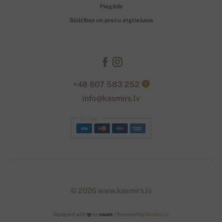
Piegāde
Sūdzības un preču atgriešana
+48 607 583 252
?
info@kasmirs.lv
Stripe
© 2026 www.kasmirs.lv
Designed with
by
naum
. | Powered by
Simplia.cz
.