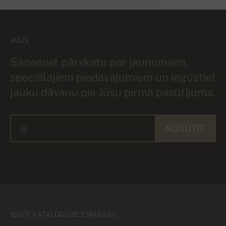
AVĪZE
Saņemiet pārskatu par jaunumiem,
speciālajiem piedāvājumiem un iegūstiet
jauku dāvanu pie Jūsu pirmā pasūtījuma.
NOSŪTĪT
IEGŪT KATALOGU BEZ MAKSAS