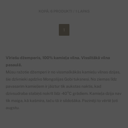
KOPĀ: 6 PRODUKTI / 1 LAPAS
1
Vīriešu džemperis, 100% kamieļa vilna. Vissiltākā vilna
pasaulē.
Mūsu ražotie džemperi ir no vissmalkākās kamieļu vilnas dzijas,
šie dzīvnieki apdzīvo Mongolijas Gobi tuksnesi. No ziemas līdz
pavasarim kamieļiem ir jāiztur tik aukstas naktis, kad
dzivsudraba stabiņš nokrīt līdz -40°C grādiem. Kamieļa dzija nav
tik maiga, kā kašmira, taču tā ir sildošāka. Pazinēji to vērtē ļoti
augstu.