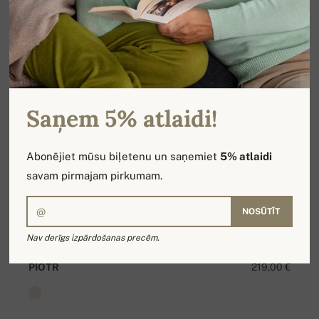
Saņem 5% atlaidi!
Abonējiet mūsu biļetenu un saņemiet
5% atlaidi
savam pirmajam pirkumam.
NOSŪTĪT
Nav derīgs izpārdošanas precēm.
PIOTR
219,00 €