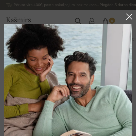
Pērkot virs 400€, pasta pakalpojumi bez maksas – Piegāde 5 darba dienu
Kašmirs
0
LATVIJA
VISS
PAVASARIS / VASARA
EKSKLUZĪVI 2026
PAMATKOLEKCI
Džemperi no kamieļa
12
Sakārtot
Filtrs