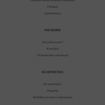
Luksusa vīriešu kašmira džemperi
Pārējais
Izpārdošana
PAR MUMS
Kas mēs esam?
Kontakti
Tirdzniecības noteikumi
KĀ IEPIRKTIES
Kā iepirkties?
Piegāde
Sūdzības un preču atgriešana