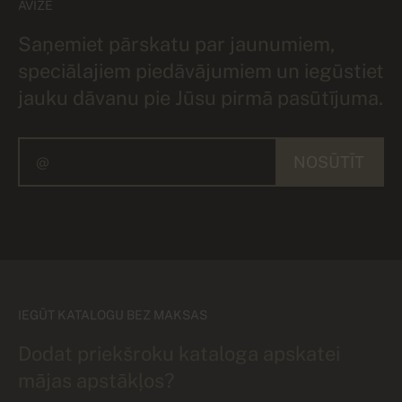
AVĪZE
Saņemiet pārskatu par jaunumiem,
speciālajiem piedāvājumiem un iegūstiet
jauku dāvanu pie Jūsu pirmā pasūtījuma.
NOSŪTĪT
IEGŪT KATALOGU BEZ MAKSAS
Dodat priekšroku kataloga apskatei
mājas apstākļos?