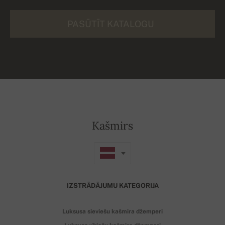
PASŪTĪT KATALOGU
Kašmirs
IZSTRĀDĀJUMU KATEGORIJA
Luksusa sieviešu kašmira džemperi