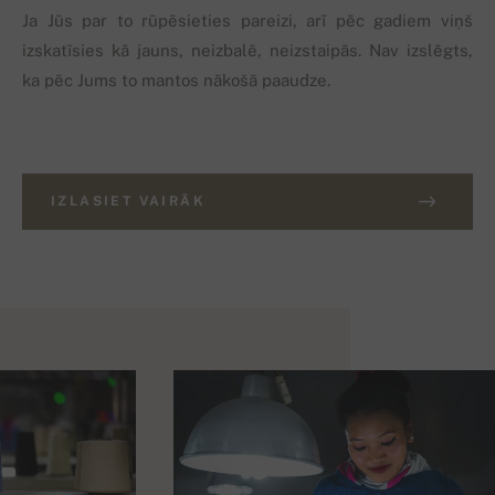
Ja Jūs par to rūpēsieties pareizi, arī pēc gadiem viņš
izskatīsies kā jauns, neizbalē, neizstaipās. Nav izslēgts,
ka pēc Jums to mantos nākošā paaudze.
IZLASIET VAIRĀK