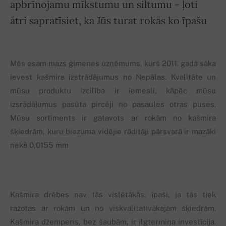
apbrīnojamu mīkstumu un siltumu - ļoti
ātri sapratīsiet, ka Jūs turat rokās ko īpašu
Mēs esam mazs ģimenes uzņēmums, kurš 2011. gadā sāka
ievest kašmira izstrādājumus no Nepālas. Kvalitāte un
mūsu produktu izcilība ir iemesli, kāpēc mūsu
izsrādājumus pasūta pircēji no pasaules otras puses.
Mūsu sortiments ir gatavots ar rokām no kašmira
šķiedrām, kuru biezuma vidējie rāditāji pārsvarā ir mazāki
nekā 0,0155 mm
Kašmira drēbes nav tās vislētākās, īpaši, ja tās tiek
ražotas ar rokām un no viskvalitatīvākajām šķiedrām.
Kašmira džemperis, bez šaubām, ir ilgtermiņa investīcija.