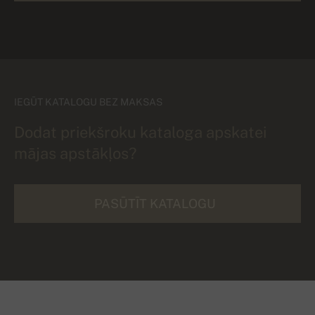
IEGŪT KATALOGU BEZ MAKSAS
Dodat priekšroku kataloga apskatei
mājas apstākļos?
PASŪTĪT KATALOGU