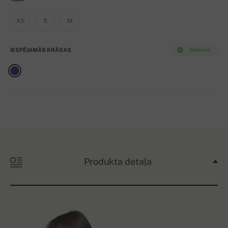
XS
S
M
IESPĒJAMĀS KRĀSAS
Noliktavā
Produkta detaļa