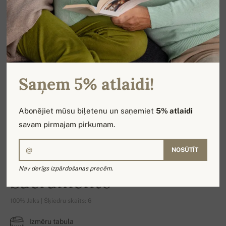
Saņem 5% atlaidi!
Abonējiet mūsu biļetenu un saņemiet
5% atlaidi
savam pirmajam pirkumam.
NOSŪTĪT
Nav derīgs izpārdošanas precēm.
Sacramento
100% Jaks | Šķiedru skaits: 6
Izmēru tabula