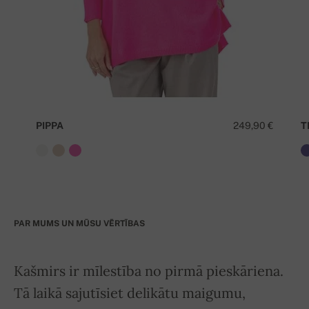
PIPPA
249,90 €
T
PAR MUMS UN MŪSU VĒRTĪBAS
Kašmirs ir mīlestība no pirmā pieskāriena.
Tā laikā sajutīsiet delikātu maigumu,