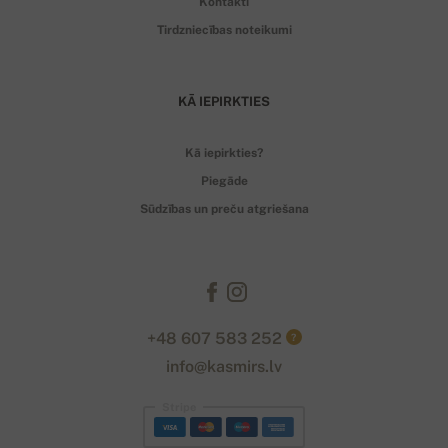
Kontakti
Tirdzniecības noteikumi
KĀ IEPIRKTIES
Kā iepirkties?
Piegāde
Sūdzības un preču atgriešana
+48 607 583 252
?
info@kasmirs.lv
Stripe