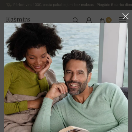
Pērkot virs 400€, pasta pakalpojumi bez maksas – Piegāde 5 darba dienu
Kašmirs
0
LATVIJA
Uz mājām
Luksusa sieviešu kašmira džemperi
Sieviešu kašmira džemperi ar V veida izgriezumu