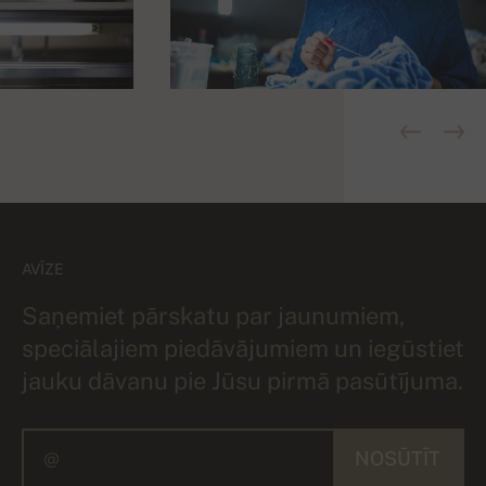
AVĪZE
Saņemiet pārskatu par jaunumiem,
speciālajiem piedāvājumiem un iegūstiet
jauku dāvanu pie Jūsu pirmā pasūtījuma.
NOSŪTĪT