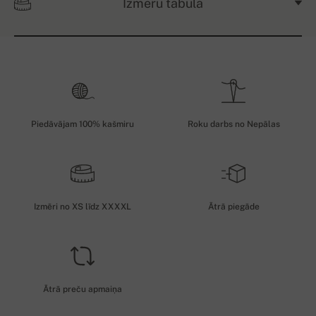
Izmēru tabula
Piedāvājam 100% kašmiru
Roku darbs no Nepālas
Izmēri no XS līdz XXXXL
Ātrā piegāde
Ātrā preču apmaiņa