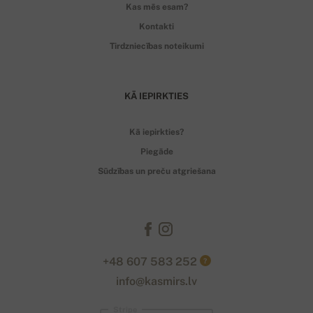
Kas mēs esam?
Kontakti
Tirdzniecības noteikumi
KĀ IEPIRKTIES
Kā iepirkties?
Piegāde
Sūdzības un preču atgriešana
+48 607 583 252
?
info@kasmirs.lv
Stripe