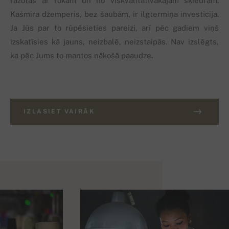
ražotas ar rokām un no viskvalitatīvākajām šķiedrām.
Kašmira džemperis, bez šaubām, ir ilgtermiņa investīcija.
Ja Jūs par to rūpēsieties pareizi, arī pēc gadiem viņš
izskatīsies kā jauns, neizbalē, neizstaipās. Nav izslēgts,
ka pēc Jums to mantos nākošā paaudze.
IZLASIET VAIRĀK