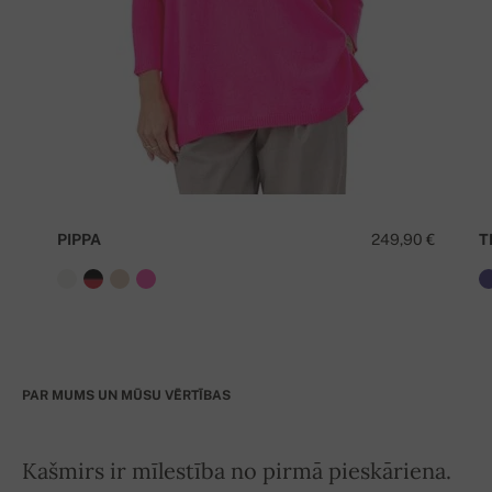
PIPPA
249,90 €
T
PAR MUMS UN MŪSU VĒRTĪBAS
Kašmirs ir mīlestība no pirmā pieskāriena.