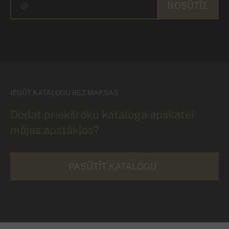
NOSŪTĪT
IEGŪT KATALOGU BEZ MAKSAS
Dodat priekšroku kataloga apskatei
mājas apstākļos?
PASŪTĪT KATALOGU