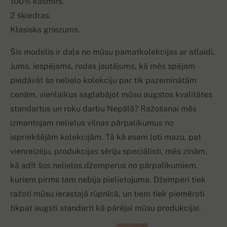
100% kašmirs.
2 šķiedras.
Klasisks griezums.
Šis modelis ir daļa no mūsu pamatkolekcijas ar atlaidi.
Jums, iespējams, rodas jautājums, kā mēs spējam
piedāvāt šo nelielo kolekciju par tik pazeminātām
cenām, vienlaikus saglabājot mūsu augstos kvalitātes
standartus un roku darbu Nepālā? Ražošanai mēs
izmantojam nelielus vilnas pārpalikumus no
iepriekšējām kolekcijām. Tā kā esam ļoti mazu, pat
vienreizēju, produkcijas sēriju speciālisti, mēs zinām,
kā adīt šos nelielos džemperus no pārpalikumiem,
kuriem pirms tam nebija pielietojuma. Džemperi tiek
ražoti mūsu ierastajā rūpnīcā, un tiem tiek piemēroti
tikpat augsti standarti kā pārējai mūsu produkcijai.