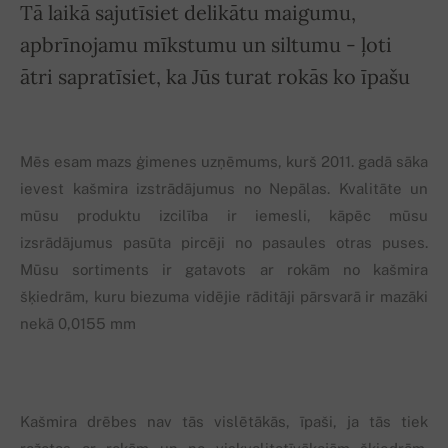
Tā laikā sajutīsiet delikātu maigumu,
apbrīnojamu mīkstumu un siltumu - ļoti
ātri sapratīsiet, ka Jūs turat rokās ko īpašu
Mēs esam mazs ģimenes uzņēmums, kurš 2011. gadā sāka
ievest kašmira izstrādājumus no Nepālas. Kvalitāte un
mūsu produktu izcilība ir iemesli, kāpēc mūsu
izsrādājumus pasūta pircēji no pasaules otras puses.
Mūsu sortiments ir gatavots ar rokām no kašmira
šķiedrām, kuru biezuma vidējie rāditāji pārsvarā ir mazāki
nekā 0,0155 mm
Kašmira drēbes nav tās vislētākās, īpaši, ja tās tiek