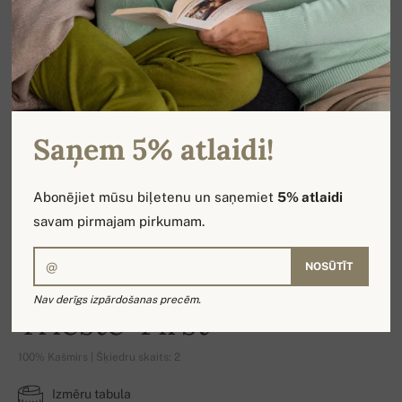
Saņem 5% atlaidi!
Abonējiet mūsu biļetenu un saņemiet
5% atlaidi
savam pirmajam pirkumam.
NOSŪTĪT
Nav derīgs izpārdošanas precēm.
Trieste-First
100% Kašmirs | Šķiedru skaits: 2
Izmēru tabula