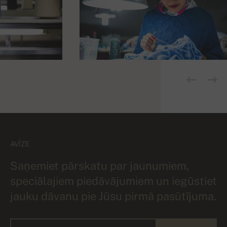
AVĪZE
Saņemiet pārskatu par jaunumiem,
speciālajiem piedāvājumiem un iegūstiet
jauku dāvanu pie Jūsu pirmā pasūtījuma.