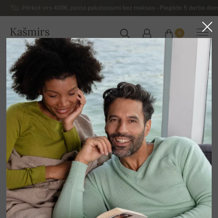
Pērkot virs 400€, pasta pakalpojumi bez maksas – Piegāde 5 darba dienu
Kašmirs
0
LATVIJA
Uz mājām
Luksusa sieviešu kašmira džemperi
Sieviešu kašmira džemperi ar V veida izgriezumu