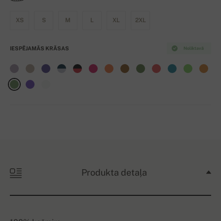
XS
S
M
L
XL
2XL
IESPĒJAMĀS KRĀSAS
Noliktavā
Produkta detaļa