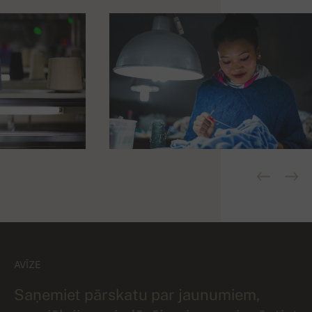
AVĪZE
Saņemiet pārskatu par jaunumiem,