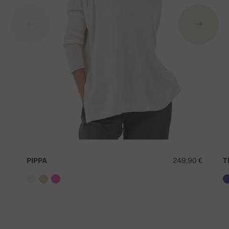
PIPPA
249,90 €
T