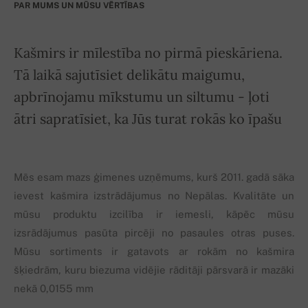
PAR MUMS UN MŪSU VĒRTĪBAS
Kašmirs ir mīlestība no pirmā pieskāriena.
Tā laikā sajutīsiet delikātu maigumu,
apbrīnojamu mīkstumu un siltumu - ļoti
ātri sapratīsiet, ka Jūs turat rokās ko īpašu
Mēs esam mazs ģimenes uzņēmums, kurš 2011. gadā sāka
ievest kašmira izstrādājumus no Nepālas. Kvalitāte un
mūsu produktu izcilība ir iemesli, kāpēc mūsu
izsrādājumus pasūta pircēji no pasaules otras puses.
Mūsu sortiments ir gatavots ar rokām no kašmira
šķiedrām, kuru biezuma vidējie rāditāji pārsvarā ir mazāki
nekā 0,0155 mm