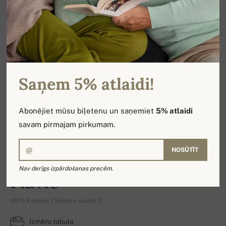
Saņem 5% atlaidi!
Abonējiet mūsu biļetenu un saņemiet
5% atlaidi
savam pirmajam pirkumam.
NOSŪTĪT
Nav derīgs izpārdošanas precēm.
Flavie
100% Kašmirs | Šķiedru skaits: 2
Izmēru tabula