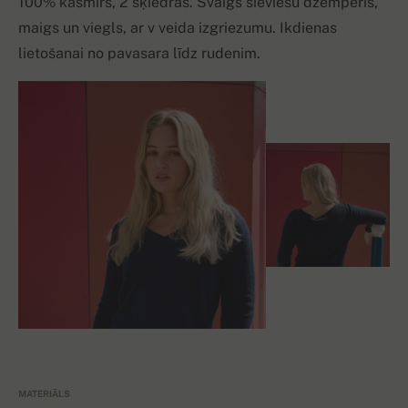
100% kašmirs, 2 šķiedras. Svaigs sieviešu džemperis,
maigs un viegls, ar v veida izgriezumu. Ikdienas
lietošanai no pavasara līdz rudenim.
MATERIĀLS