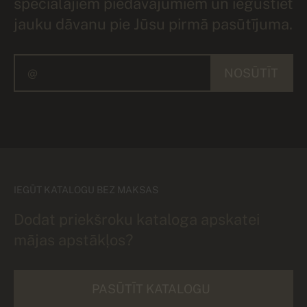
speciālajiem piedāvājumiem un iegūstiet
jauku dāvanu pie Jūsu pirmā pasūtījuma.
NOSŪTĪT
IEGŪT KATALOGU BEZ MAKSAS
Dodat priekšroku kataloga apskatei
mājas apstākļos?
PASŪTĪT KATALOGU