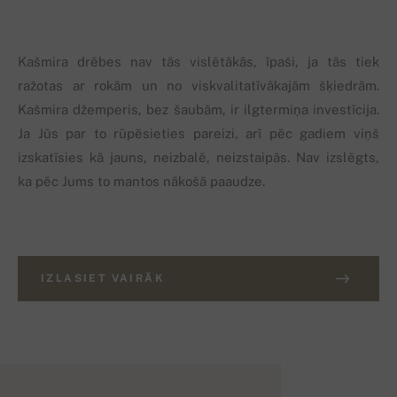
Kašmira drēbes nav tās vislētākās, īpaši, ja tās tiek
ražotas ar rokām un no viskvalitatīvākajām šķiedrām.
Kašmira džemperis, bez šaubām, ir ilgtermiņa investīcija.
Ja Jūs par to rūpēsieties pareizi, arī pēc gadiem viņš
izskatīsies kā jauns, neizbalē, neizstaipās. Nav izslēgts,
ka pēc Jums to mantos nākošā paaudze.
IZLASIET VAIRĀK