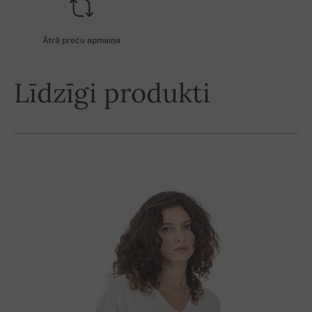
Ātrā preču apmaiņa
Līdzīgi produkti