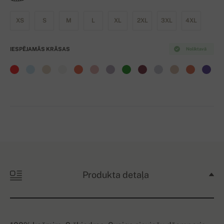
XS
S
M
L
XL
2XL
3XL
4XL
IESPĒJAMĀS KRĀSAS
Noliktavā
Produkta detaļa