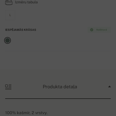
Izmēru tabula
L
IESPĒJAMĀS KRĀSAS
Noliktavā
Produkta detaļa
100% kašmír, 2 vrstvy.