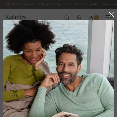
Pērkot virs 400€, pasta pakalpojumi bez maksas – Piegāde 5 darba dienu
Kašmirs
0
LATVIJA
Uz mājām
Izpārdošana
VĪRIEŠU DŽEMPERI