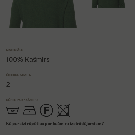
MATERIĀLS
100% Kašmirs
ŠĶIEDRU SKAITS
2
RŪPES PAR KAŠMIRU
Kā pareizi rūpēties par kašmira izstrādājumiem?