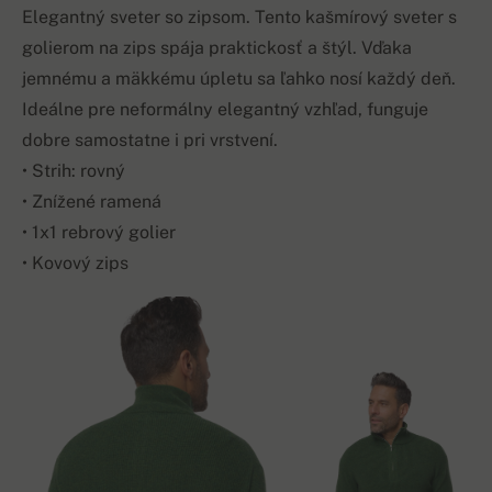
Elegantný sveter so zipsom. Tento kašmírový sveter s
golierom na zips spája praktickosť a štýl. Vďaka
jemnému a mäkkému úpletu sa ľahko nosí každý deň.
Ideálne pre neformálny elegantný vzhľad, funguje
dobre samostatne i pri vrstvení.
• Strih: rovný
• Znížené ramená
• 1x1 rebrový golier
• Kovový zips