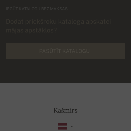
IEGŪT KATALOGU BEZ MAKSAS
Dodat priekšroku kataloga apskatei
mājas apstākļos?
PASŪTĪT KATALOGU
Kašmirs