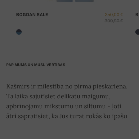
BOGDAN SALE
250,00 €
B
309,90 €
PAR MUMS UN MŪSU VĒRTĪBAS
Kašmirs ir mīlestība no pirmā pieskāriena.
Tā laikā sajutīsiet delikātu maigumu,
apbrīnojamu mīkstumu un siltumu - ļoti
ātri sapratīsiet, ka Jūs turat rokās ko īpašu