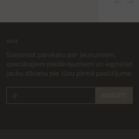
AVĪZE
Saņemiet pārskatu par jaunumiem,
speciālajiem piedāvājumiem un iegūstiet
jauku dāvanu pie Jūsu pirmā pasūtījuma.
NOSŪTĪT