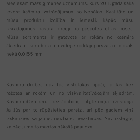
Mēs esam mazs ģimenes uzņēmums, kurš 2011. gadā sāka
ievest kašmira izstrādājumus no Nepālas. Kvalitāte un
mūsu produktu izcilība ir iemesli, kāpēc mūsu
izsrādājumus pasūta pircēji no pasaules otras puses.
Mūsu sortiments ir gatavots ar rokām no kašmira
šķiedrām, kuru biezuma vidējie rāditāji pārsvarā ir mazāki
nekā 0,0155 mm
Kašmira drēbes nav tās vislētākās, īpaši, ja tās tiek
ražotas ar rokām un no viskvalitatīvākajām šķiedrām.
Kašmira džemperis, bez šaubām, ir ilgtermiņa investīcija.
Ja Jūs par to rūpēsieties pareizi, arī pēc gadiem viņš
izskatīsies kā jauns, neizbalē, neizstaipās. Nav izslēgts,
ka pēc Jums to mantos nākošā paaudze.