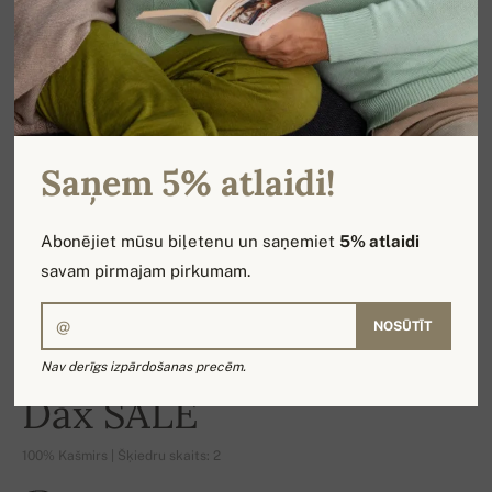
Saņem 5% atlaidi!
Abonējiet mūsu biļetenu un saņemiet
5% atlaidi
savam pirmajam pirkumam.
NOSŪTĪT
Nav derīgs izpārdošanas precēm.
-16%
Dax SALE
100% Kašmirs | Šķiedru skaits: 2