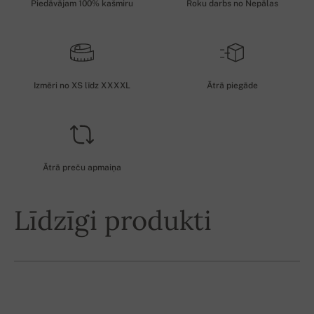
Piedāvājam 100% kašmiru
Roku darbs no Nepālas
Izmēri no XS līdz XXXXL
Ātrā piegāde
Ātrā preču apmaiņa
Līdzīgi produkti