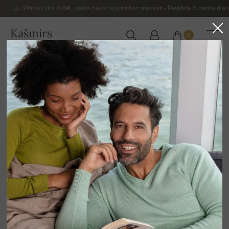
Pērkot virs 400€, pasta pakalpojumi bez maksas – Piegāde 5 darba dienu
Kašmirs
0
LATVIJA
Uz mājām
Izpārdošana