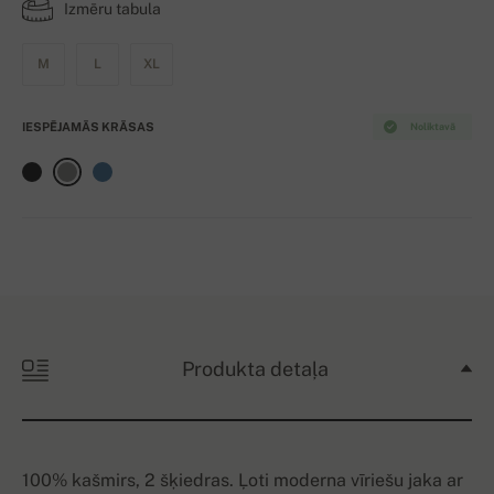
Izmēru tabula
M
L
XL
IESPĒJAMĀS KRĀSAS
Noliktavā
Produkta detaļa
100% kašmirs, 2 šķiedras. Ļoti moderna vīriešu jaka ar