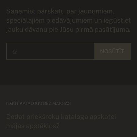
Saņemiet pārskatu par jaunumiem,
speciālajiem piedāvājumiem un iegūstiet
jauku dāvanu pie Jūsu pirmā pasūtījuma.
NOSŪTĪT
IEGŪT KATALOGU BEZ MAKSAS
Dodat priekšroku kataloga apskatei
mājas apstākļos?