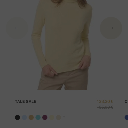
TALE SALE
133,30 €
C
155,00 €
+1