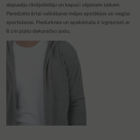
abpusēju rāvējslēdēju un kapuci vējainam laikam.
Paredzēts ērtai valkāšanai mājas apstākļos un vieglai
sportošanai. Piedurknes un apakšmala ir izgreznoti ar
6 cm platu dekoratīvo joslu.