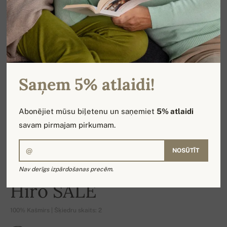
Saņem 5% atlaidi!
Abonējiet mūsu biļetenu un saņemiet
5% atlaidi
savam pirmajam pirkumam.
NOSŪTĪT
Nav derīgs izpārdošanas precēm.
-21%
Hiro SALE
100% Kašmirs | Šķiedru skaits: 2