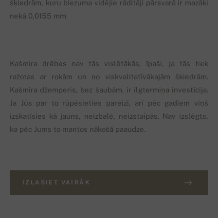
šķiedrām, kuru biezuma vidējie rāditāji pārsvarā ir mazāki
nekā 0,0155 mm
Kašmira drēbes nav tās vislētākās, īpaši, ja tās tiek
ražotas ar rokām un no viskvalitatīvākajām šķiedrām.
Kašmira džemperis, bez šaubām, ir ilgtermiņa investīcija.
Ja Jūs par to rūpēsieties pareizi, arī pēc gadiem viņš
izskatīsies kā jauns, neizbalē, neizstaipās. Nav izslēgts,
ka pēc Jums to mantos nākošā paaudze.
IZLASIET VAIRĀK