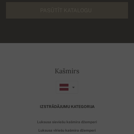
PASŪTĪT KATALOGU
Kašmirs
IZSTRĀDĀJUMU KATEGORIJA
Luksusa sieviešu kašmira džemperi
Luksusa vīriešu kašmira džemperi