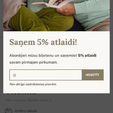
Saņem 5% atlaidi!
Abonējiet mūsu biļetenu un saņemiet
5% atlaidi
savam pirmajam pirkumam.
NOSŪTĪT
Nav derīgs izpārdošanas precēm.
Thelma
100% Kamielis | Šķiedru skaits: 2
Izmēru tabula