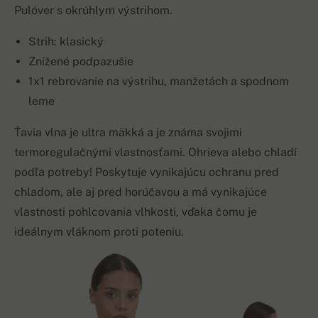
Pulóver s okrúhlym výstrihom.
Strih: klasický
Znížené podpazušie
1x1 rebrovanie na výstrihu, manžetách a spodnom
leme
Ťavia vlna je ultra mäkká a je známa svojimi
termoregulačnými vlastnosťami. Ohrieva alebo chladí
podľa potreby! Poskytuje vynikajúcu ochranu pred
chladom, ale aj pred horúčavou a má vynikajúce
vlastnosti pohlcovania vlhkosti, vďaka čomu je
ideálnym vláknom proti poteniu.