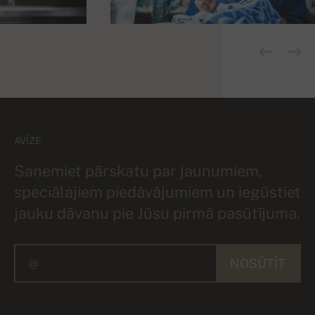
AVĪZE
Saņemiet pārskatu par jaunumiem,
speciālajiem piedāvājumiem un iegūstiet
jauku dāvanu pie Jūsu pirmā pasūtījuma.
NOSŪTĪT