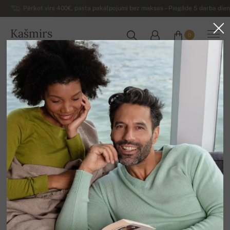
Pērkot virs 400€, pasta pakalpojumi bez maksas – Piegāde 5 darba dienu
Kašmirs
0
LATVIJA
Uz mājām
Luksusa sieviešu kašmira džemperi
Sieviešu kašmira džemperi ar apaļu izgriezumu