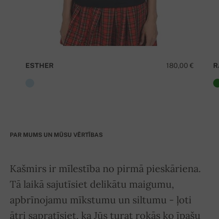
ESTHER
180,00 €
R
PAR MUMS UN MŪSU VĒRTĪBAS
Kašmirs ir mīlestība no pirmā pieskāriena.
Tā laikā sajutīsiet delikātu maigumu,
apbrīnojamu mīkstumu un siltumu - ļoti
ātri sapratīsiet, ka Jūs turat rokās ko īpašu