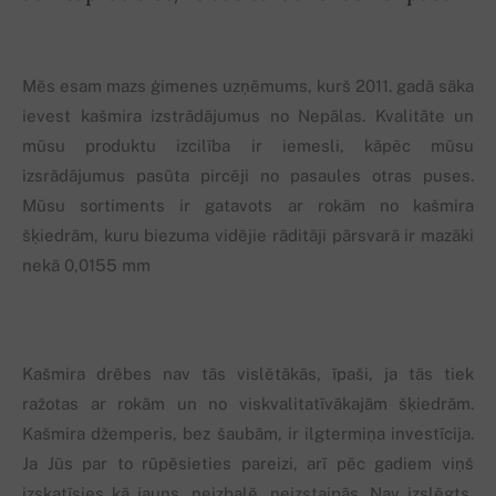
Mēs esam mazs ģimenes uzņēmums, kurš 2011. gadā sāka
ievest kašmira izstrādājumus no Nepālas. Kvalitāte un
mūsu produktu izcilība ir iemesli, kāpēc mūsu
izsrādājumus pasūta pircēji no pasaules otras puses.
Mūsu sortiments ir gatavots ar rokām no kašmira
šķiedrām, kuru biezuma vidējie rāditāji pārsvarā ir mazāki
nekā 0,0155 mm
Kašmira drēbes nav tās vislētākās, īpaši, ja tās tiek
ražotas ar rokām un no viskvalitatīvākajām šķiedrām.
Kašmira džemperis, bez šaubām, ir ilgtermiņa investīcija.
Ja Jūs par to rūpēsieties pareizi, arī pēc gadiem viņš
izskatīsies kā jauns, neizbalē, neizstaipās. Nav izslēgts,