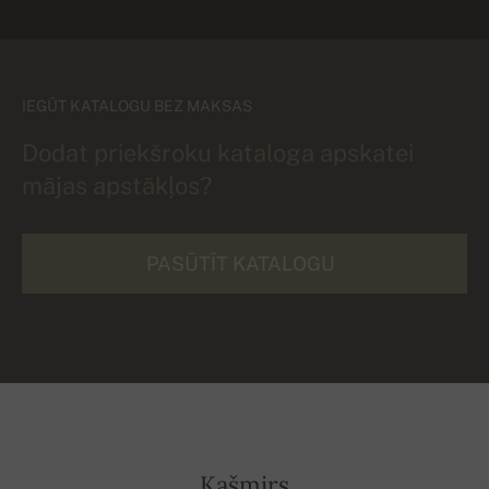
IEGŪT KATALOGU BEZ MAKSAS
Dodat priekšroku kataloga apskatei
mājas apstākļos?
PASŪTĪT KATALOGU
Kašmirs