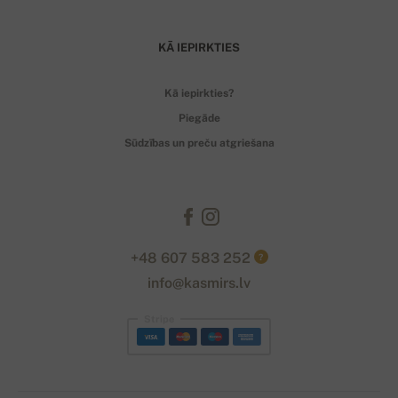
KĀ IEPIRKTIES
Kā iepirkties?
Piegāde
Sūdzības un preču atgriešana
+48 607 583 252
?
info@kasmirs.lv
Stripe