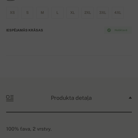
XS
S
M
L
XL
2XL
3XL
4XL
IESPĒJAMĀS KRĀSAS
Noliktavā
Produkta detaļa
100% ťava, 2 vrstvy.