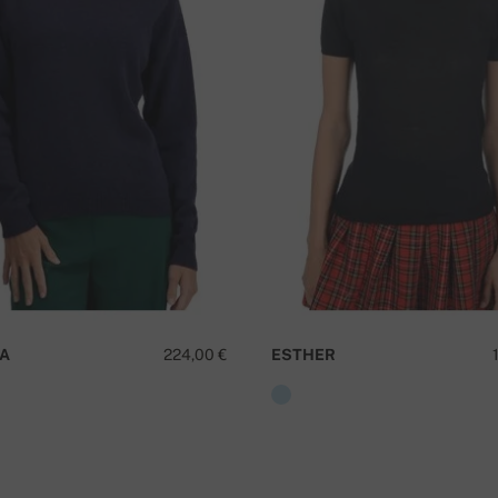
62 cm
57 cm
kontu (zemāk)
J
A
224,00 €
ESTHER
numuru
.