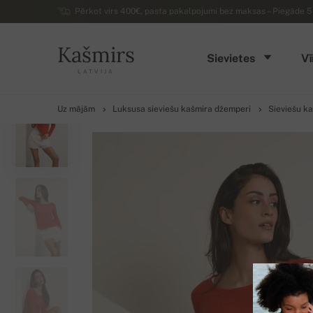
Pērkot virs 400€, pasta pakalpojumi bez maksas – Piegāde 5 d
Kašmirs
Sievietes
Vī
LATVIJA
Uz mājām
Luksusa sieviešu kašmira džemperi
Sieviešu k