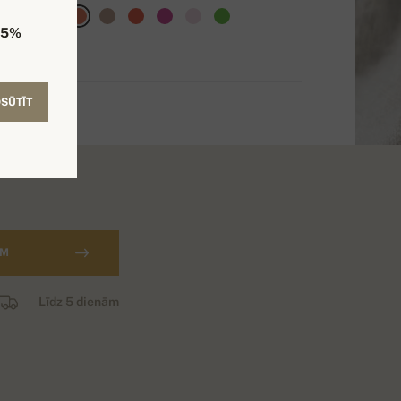
5%
SŪTĪT
AM
Līdz 5 dienām