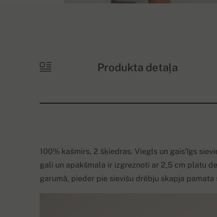
+2
nākošie
Produkta detaļa
100% kašmirs, 2 šķiedras. Viegls un gais'īgs sie
gali un apakšmala ir izgreznoti ar 2,5 cm platu d
garumā, pieder pie sievišu drēbju skapja pamata