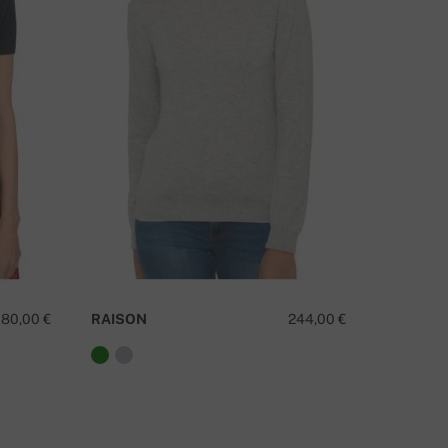
UMS IR JAUTĀJUMI PAR PRODUKTU?
UZRAKSTIET MUMS
180,00 €
RAISON
244,00 €
DEEDEE