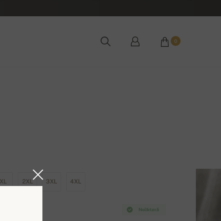
0
XL
2XL
3XL
4XL
Noliktavā