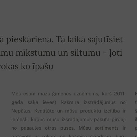
 pieskāriena. Tā laikā sajutīsiet
amu mīkstumu un siltumu - ļoti
 rokās ko īpašu
Mēs esam mazs ģimenes uzņēmums, kurš 2011.
gadā sāka ievest kašmira izstrādājumus no
Nepālas. Kvalitāte un mūsu produktu izcilība ir
iemesli, kāpēc mūsu izsrādājumus pasūta pircēji
no pasaules otras puses. Mūsu sortiments ir
gatavots ar rokām no kašmira šķiedrām, kuru
n