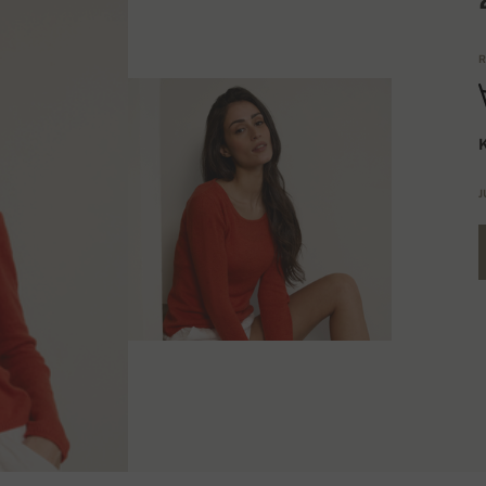
R
K
J