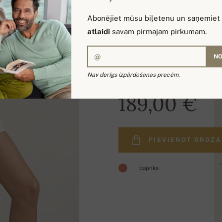
Abonējiet mūsu biļetenu un saņemiet
atlaidi
savam pirmajam pirkumam.
NO
Nav derīgs izpārdošanas precēm.
189,00 €
PIEVIENOT GROZ
paprika