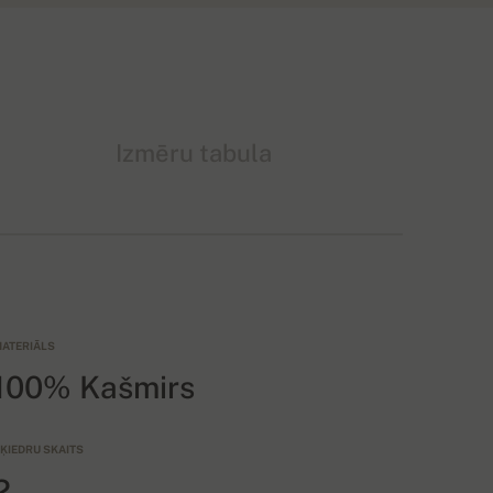
Izmēru tabula
ATERIĀLS
100% Kašmirs
ĶIEDRU SKAITS
2