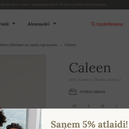
arba dienu laikā – Iespējams mainīt 14 dienu laikā kopš piegādes
rieši
Aksesuāri
Izpārdošana
ašmira džemperi ar apaļu izgriezumu
Caleen
Caleen
100% Kašmirs | Šķiedru skaits: 2
Izmēru tabula
XS
S
M
L
Saņem 5% atlaidi!
IESPĒJAMĀS KRĀSAS