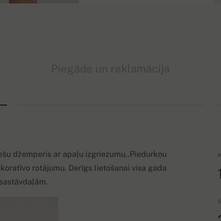
Piegāde un reklamācija
viešu džemperis ar apaļu izgriezumu..Piedurkņu
M
ekoratīvo rotājumu. Derīgs lietošanai visa gada
 sastāvdaļām.
Š