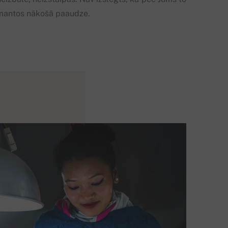
mantos nākošā paaudze.