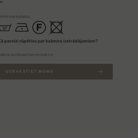
ŪPES PAR KAŠMIRU
ā pareizi rūpēties par kašmira izstrādājumiem?
UMS IR JAUTĀJUMI PAR PRODUKTU?
UZRAKSTIET MUMS