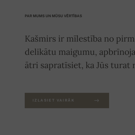
PAR MUMS UN MŪSU VĒRTĪBAS
Kašmirs ir mīlestība no pirmā
delikātu maigumu, apbrīnoj
ātri sapratīsiet, ka Jūs turat
IZLASIET VAIRĀK