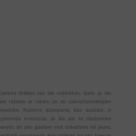
Kašmira drēbes nav tās vislētākās, īpaši, ja tās
tiek ražotas ar rokām un no viskvalitatīvākajām
šķiedrām. Kašmira džemperis, bez šaubām, ir
ilgtermiņa investīcija. Ja Jūs par to rūpēsieties
pareizi, arī pēc gadiem viņš izskatīsies kā jauns,
eizbalē, neizstaipās. Nav izslēgts, ka pēc Jums to