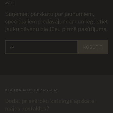
AVĪZE
Saņemiet pārskatu par jaunumiem,
speciālajiem piedāvājumiem un iegūstiet
jauku dāvanu pie Jūsu pirmā pasūtījuma.
NOSŪTĪT
IEGŪT KATALOGU BEZ MAKSAS
Dodat priekšroku kataloga apskatei
mājas apstākļos?