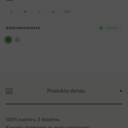
S
M
L
XL
2XL
IESPĒJAMĀS KRĀSAS
Noliktavā
Produkta detaļa
100% kašmirs, 2 šķiedras.
Klasisks džemperis ar apaļu izgriezumu.