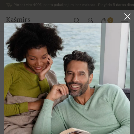
Pērkot virs 400€, pasta pakalpojumi bez maksas – Piegāde 5 darba dienu
Kašmirs
0
LATVIJA
Uz mājām
Luksusa sieviešu kašmira džemperi
Sieviešu kašmira džemperi ar apaļu izgriezumu