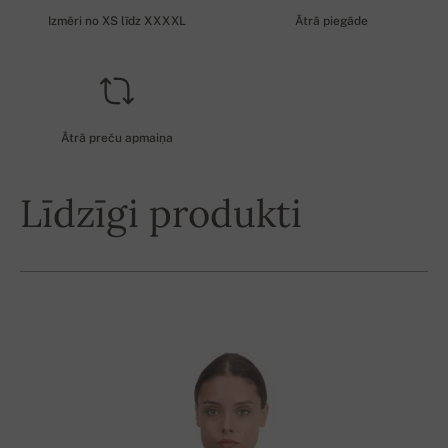
Izmēri no XS līdz XXXXL
Ātrā piegāde
Ātrā preču apmaiņa
Līdzīgi produkti