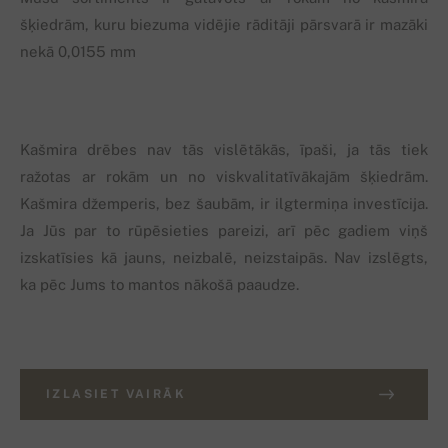
šķiedrām, kuru biezuma vidējie rāditāji pārsvarā ir mazāki
nekā 0,0155 mm
Kašmira drēbes nav tās vislētākās, īpaši, ja tās tiek
ražotas ar rokām un no viskvalitatīvākajām šķiedrām.
Kašmira džemperis, bez šaubām, ir ilgtermiņa investīcija.
Ja Jūs par to rūpēsieties pareizi, arī pēc gadiem viņš
izskatīsies kā jauns, neizbalē, neizstaipās. Nav izslēgts,
ka pēc Jums to mantos nākošā paaudze.
IZLASIET VAIRĀK