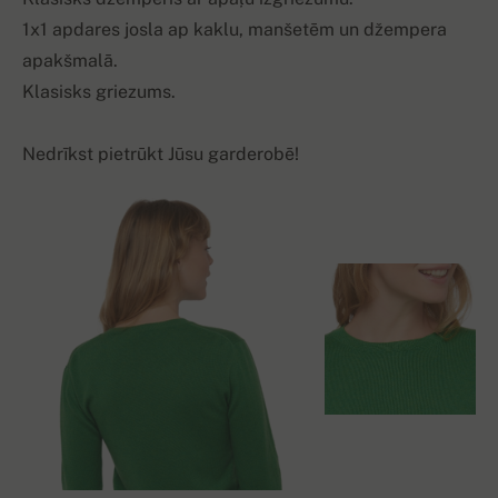
1x1 apdares josla ap kaklu, manšetēm un džempera
apakšmalā.
Klasisks griezums.
Nedrīkst pietrūkt Jūsu garderobē!