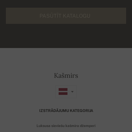
PASŪTĪT KATALOGU
Kašmirs
IZSTRĀDĀJUMU KATEGORIJA
Luksusa sieviešu kašmira džemperi