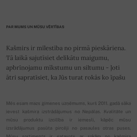
PAR MUMS UN MŪSU VĒRTĪBAS
Kašmirs ir mīlestība no pirmā pieskāriena.
Tā laikā sajutīsiet delikātu maigumu,
apbrīnojamu mīkstumu un siltumu - ļoti
ātri sapratīsiet, ka Jūs turat rokās ko īpašu
Mēs esam mazs ģimenes uzņēmums, kurš 2011. gadā sāka
ievest kašmira izstrādājumus no Nepālas. Kvalitāte un
mūsu produktu izcilība ir iemesli, kāpēc mūsu
izsrādājumus pasūta pircēji no pasaules otras puses.
Mūsu sortiments ir gatavots ar rokām no kašmira