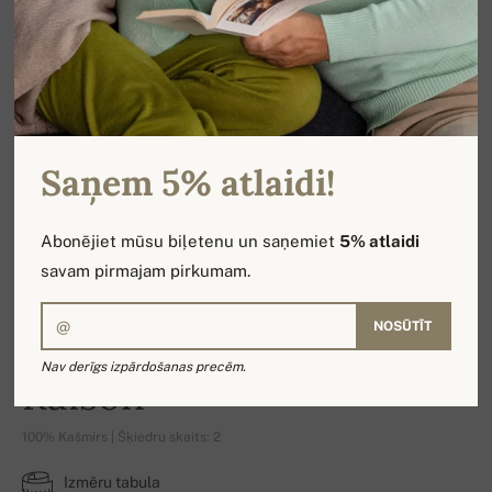
Saņem 5% atlaidi!
Abonējiet mūsu biļetenu un saņemiet
5% atlaidi
savam pirmajam pirkumam.
NOSŪTĪT
Nav derīgs izpārdošanas precēm.
Raison
100% Kašmirs | Šķiedru skaits: 2
Izmēru tabula