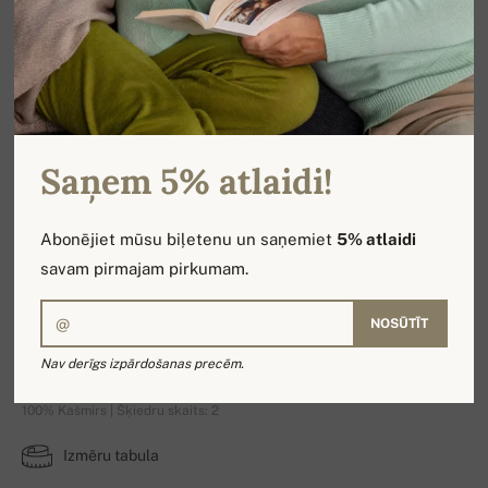
Saņem 5% atlaidi!
Abonējiet mūsu biļetenu un saņemiet
5% atlaidi
savam pirmajam pirkumam.
NOSŪTĪT
Avignon
Nav derīgs izpārdošanas precēm.
100% Kašmirs | Šķiedru skaits: 2
Izmēru tabula