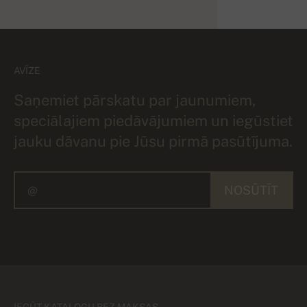
AVĪZE
Saņemiet pārskatu par jaunumiem,
speciālajiem piedāvājumiem un iegūstiet
jauku dāvanu pie Jūsu pirmā pasūtījuma.
NOSŪTĪT
IEGŪT KATALOGU BEZ MAKSAS