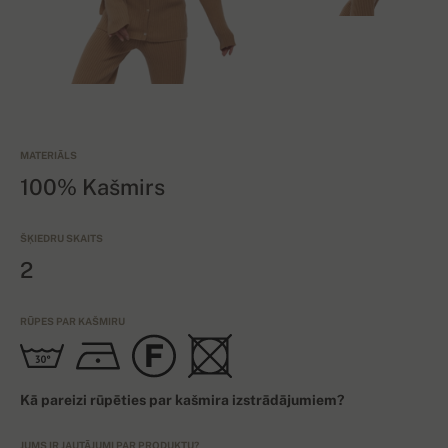
MATERIĀLS
100% Kašmirs
ŠĶIEDRU SKAITS
2
RŪPES PAR KAŠMIRU
Kā pareizi rūpēties par kašmira izstrādājumiem?
JUMS IR JAUTĀJUMI PAR PRODUKTU?