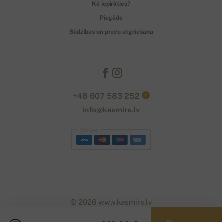
Kā iepirkties?
Piegāde
Sūdzības un preču atgriešana
+48 607 583 252
?
info@kasmirs.lv
Stripe
© 2026 www.kasmirs.lv