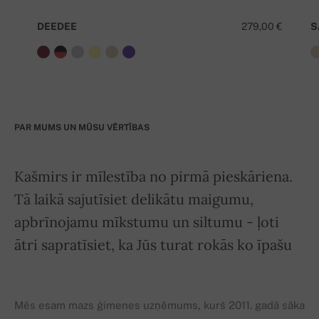
DEEDEE
279,00 €
S
PAR MUMS UN MŪSU VĒRTĪBAS
Kašmirs ir mīlestība no pirmā pieskāriena.
Tā laikā sajutīsiet delikātu maigumu,
apbrīnojamu mīkstumu un siltumu - ļoti
ātri sapratīsiet, ka Jūs turat rokās ko īpašu
Mēs esam mazs ģimenes uzņēmums, kurš 2011. gadā sāka