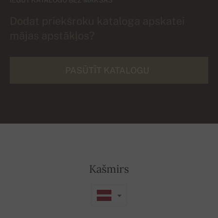
Dodat priekšroku kataloga apskatei
mājas apstākļos?
PASŪTĪT KATALOGU
Kašmirs