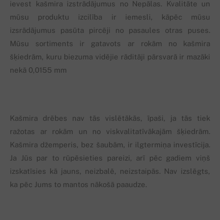
ievest kašmira izstrādājumus no Nepālas. Kvalitāte un
mūsu produktu izcilība ir iemesli, kāpēc mūsu
izsrādājumus pasūta pircēji no pasaules otras puses.
Mūsu sortiments ir gatavots ar rokām no kašmira
šķiedrām, kuru biezuma vidējie rāditāji pārsvarā ir mazāki
nekā 0,0155 mm
Kašmira drēbes nav tās vislētākās, īpaši, ja tās tiek
ražotas ar rokām un no viskvalitatīvākajām šķiedrām.
Kašmira džemperis, bez šaubām, ir ilgtermiņa investīcija.
Ja Jūs par to rūpēsieties pareizi, arī pēc gadiem viņš
izskatīsies kā jauns, neizbalē, neizstaipās. Nav izslēgts,
ka pēc Jums to mantos nākošā paaudze.