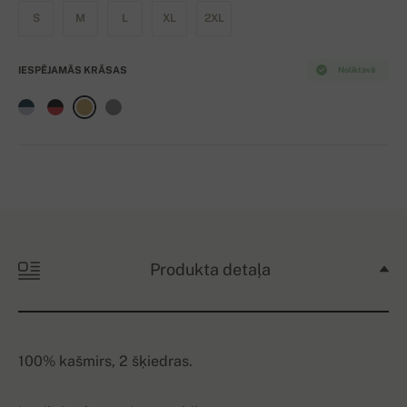
S
M
L
XL
2XL
IESPĒJAMĀS KRĀSAS
Noliktavā
Produkta detaļa
100% kašmirs, 2 šķiedras.