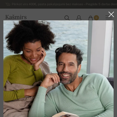
Pērkot virs 400€, pasta pakalpojumi bez maksas – Piegāde 5 darba dienu
Kašmirs
0
LATVIJA
Uz mājām
Pārējais
Kašmira aksesuāri