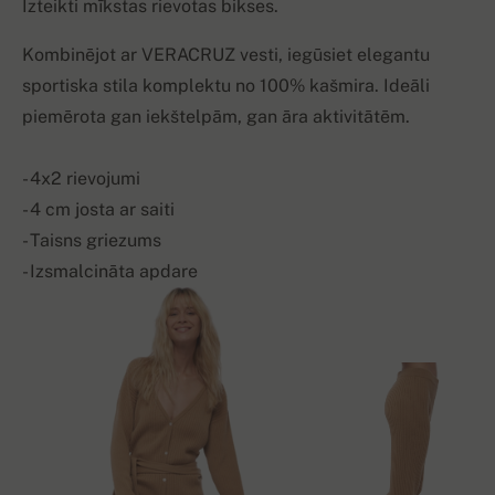
Izteikti mīkstas rievotas bikses.
Kombinējot ar VERACRUZ vesti, iegūsiet elegantu
sportiska stila komplektu no 100% kašmira. Ideāli
piemērota gan iekštelpām, gan āra aktivitātēm.
- 4x2 rievojumi
- 4 cm josta ar saiti
- Taisns griezums
- Izsmalcināta apdare