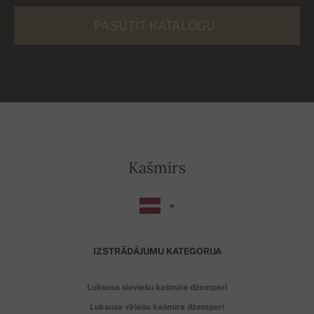
PASŪTĪT KATALOGU
Kašmirs
IZSTRĀDĀJUMU KATEGORIJA
Luksusa sieviešu kašmira džemperi
Luksusa vīriešu kašmira džemperi