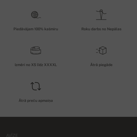
Piedāvājam 100% kašmiru
Roku darbs no Nepālas
Izmēri no XS līdz XXXXL
Ātrā piegāde
Ātrā preču apmaiņa
AVĪZE