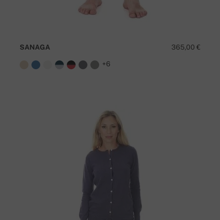
SANAGA
365,00 €
+6