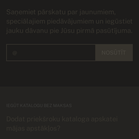
Saņemiet pārskatu par jaunumiem,
speciālajiem piedāvājumiem un iegūstiet
jauku dāvanu pie Jūsu pirmā pasūtījuma.
NOSŪTĪT
IEGŪT KATALOGU BEZ MAKSAS
Dodat priekšroku kataloga apskatei
mājas apstākļos?