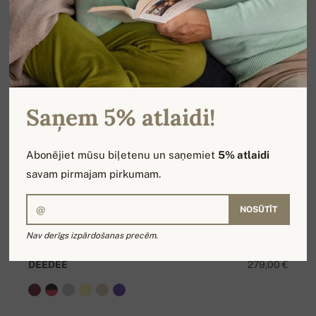
Saņem 5% atlaidi!
Abonējiet mūsu biļetenu un saņemiet
5% atlaidi
savam pirmajam pirkumam.
NOSŪTĪT
Nav derīgs izpārdošanas precēm.
DEEDEE
279,00 €