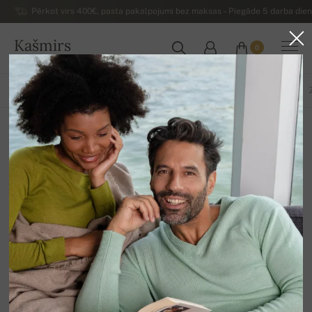
Pērkot virs 400€, pasta pakalpojumi bez maksas – Piegāde 5 darba dienu
Kašmirs
0
LATVIJA
VISS
ŠALLES
PAŠMINAS
CIMDI
APAĻŠALLES
CEPURES
Kašmira aksesuāri
12
Sakārtot
Filtrs