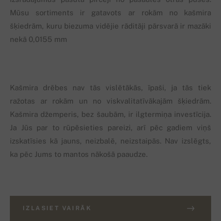
Mūsu sortiments ir gatavots ar rokām no kašmira
šķiedrām, kuru biezuma vidējie rāditāji pārsvarā ir mazāki
nekā 0,0155 mm
Kašmira drēbes nav tās vislētākās, īpaši, ja tās tiek
ražotas ar rokām un no viskvalitatīvākajām šķiedrām.
Kašmira džemperis, bez šaubām, ir ilgtermiņa investīcija.
Ja Jūs par to rūpēsieties pareizi, arī pēc gadiem viņš
izskatīsies kā jauns, neizbalē, neizstaipās. Nav izslēgts,
ka pēc Jums to mantos nākošā paaudze.
IZLASIET VAIRĀK