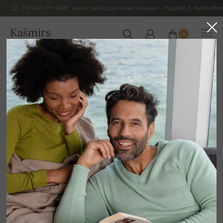
Pērkot virs 400€, pasta pakalpojumi bez maksas – Piegāde 5 darba dienu
Kašmirs
0
LATVIJA
Uz mājām
Luksusa vīriešu kašmira džemperi
Vīriešu kašmira džemperi ar V veida izfriezumu