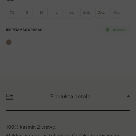
XS
S
M
L
XL
2XL
3XL
4XL
IESPĒJAMĀS KRĀSAS
Noliktavā
Produkta detaļa
100% kašmír, 2 vrstvy.
Mäkký sveter s výstrihom do V vďaka rebrovanému