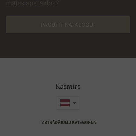
mājas apstākļos?
PASŪTĪT KATALOGU
Kašmirs
IZSTRĀDĀJUMU KATEGORIJA