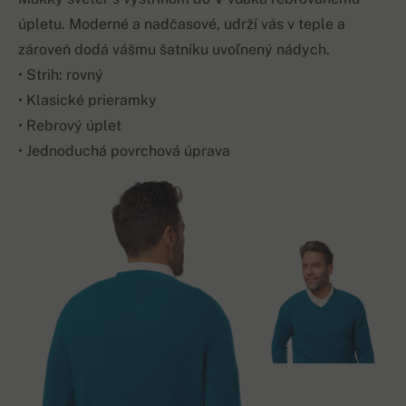
úpletu. Moderné a nadčasové, udrží vás v teple a
zároveň dodá vášmu šatníku uvoľnený nádych.
• Strih: rovný
• Klasické prieramky
• Rebrový úplet
• Jednoduchá povrchová úprava