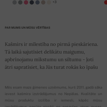
+3
PAR MUMS UN MŪSU VĒRTĪBAS
Kašmirs ir mīlestība no pirmā pieskāriena.
Tā laikā sajutīsiet delikātu maigumu,
apbrīnojamu mīkstumu un siltumu - ļoti
ātri sapratīsiet, ka Jūs turat rokās ko īpašu
Mēs esam mazs ģimenes uzņēmums, kurš 2011. gadā sāka
ievest kašmira izstrādājumus no Nepālas. Kvalitāte un
mūsu produktu izcilība ir iemesli, kāpēc mūsu
izsrādājumus pasūta pircēji no pasaules otras puses.