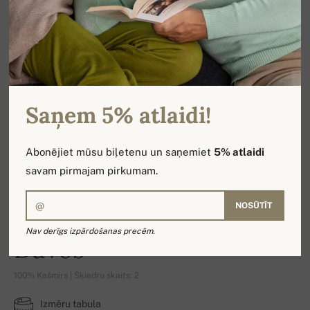
Saņem 5% atlaidi!
Abonējiet mūsu biļetenu un saņemiet
5% atlaidi
savam pirmajam pirkumam.
NOSŪTĪT
Nav derīgs izpārdošanas precēm.
Davos
100% Kašmirs | Šķiedru skaits: 2
Izmēru tabula