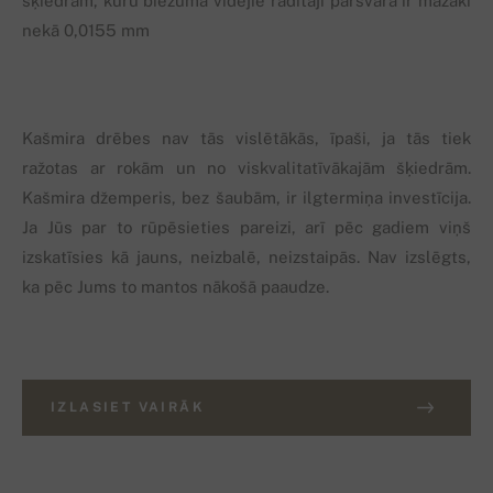
šķiedrām, kuru biezuma vidējie rāditāji pārsvarā ir mazāki
nekā 0,0155 mm
Kašmira drēbes nav tās vislētākās, īpaši, ja tās tiek
ražotas ar rokām un no viskvalitatīvākajām šķiedrām.
Kašmira džemperis, bez šaubām, ir ilgtermiņa investīcija.
Ja Jūs par to rūpēsieties pareizi, arī pēc gadiem viņš
izskatīsies kā jauns, neizbalē, neizstaipās. Nav izslēgts,
ka pēc Jums to mantos nākošā paaudze.
IZLASIET VAIRĀK