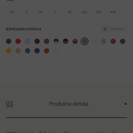
XS
S
M
L
XL
2XL
3XL
4XL
IESPĒJAMĀS KRĀSAS
Noliktavā
Produkta detaļa