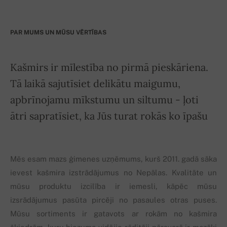
PAR MUMS UN MŪSU VĒRTĪBAS
Kašmirs ir mīlestība no pirmā pieskāriena.
Tā laikā sajutīsiet delikātu maigumu,
apbrīnojamu mīkstumu un siltumu - ļoti
ātri sapratīsiet, ka Jūs turat rokās ko īpašu
Mēs esam mazs ģimenes uzņēmums, kurš 2011. gadā sāka
ievest kašmira izstrādājumus no Nepālas. Kvalitāte un
mūsu produktu izcilība ir iemesli, kāpēc mūsu
izsrādājumus pasūta pircēji no pasaules otras puses.
Mūsu sortiments ir gatavots ar rokām no kašmira