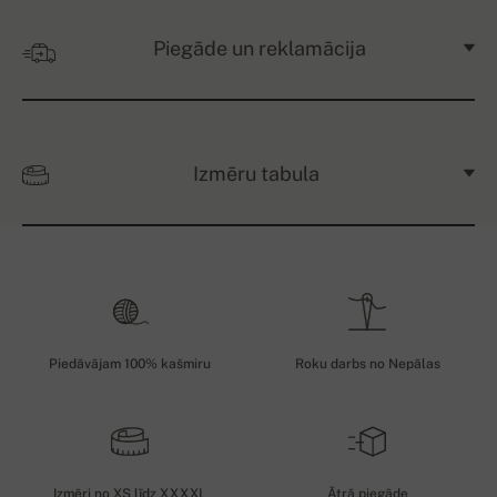
Piegāde un reklamācija
Izmēru tabula
Piedāvājam 100% kašmiru
Roku darbs no Nepālas
Izmēri no XS līdz XXXXL
Ātrā piegāde