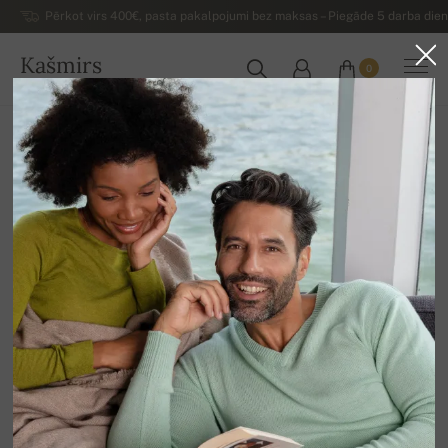
Pērkot virs 400€, pasta pakalpojumi bez maksas – Piegāde 5 darba dienu
Kašmirs
0
LATVIJA
Uz mājām
Luksusa vīriešu kašmira džemperi
Vīriešu kašmira džemperi ar rāvējslēdzēju