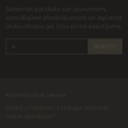
Saņemiet pārskatu par jaunumiem,
speciālajiem piedāvājumiem un iegūstiet
jauku dāvanu pie Jūsu pirmā pasūtījuma.
NOSŪTĪT
IEGŪT KATALOGU BEZ MAKSAS
Dodat priekšroku kataloga apskatei
mājas apstākļos?