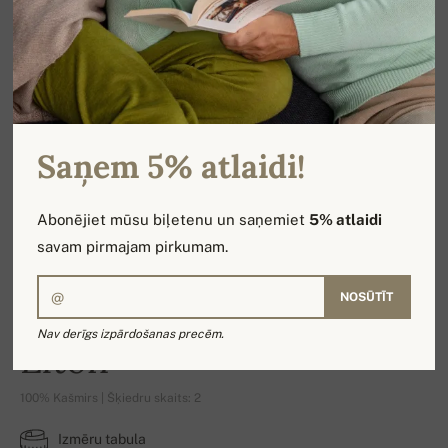
Saņem 5% atlaidi!
Abonējiet mūsu biļetenu un saņemiet
5% atlaidi
savam pirmajam pirkumam.
NOSŪTĪT
Nav derīgs izpārdošanas precēm.
Elton
100% Kašmirs | Šķiedru skaits: 2
Izmēru tabula