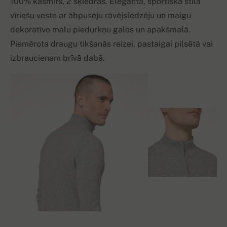
100% kašmirs, 2 šķiedras. Eleganta, sportiska stila
vīriešu veste ar ābpusēju rāvējslēdzēju un maigu
dekoratīvo malu piedurkņu galos un apakšmalā.
Piemērota draugu tikšanās reizei, pastaigai pilsētā vai
izbraucienam brīvā dabā.