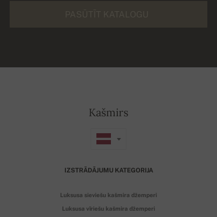
PASŪTĪT KATALOGU
Kašmirs
IZSTRĀDĀJUMU KATEGORIJA
Luksusa sieviešu kašmira džemperi
Luksusa vīriešu kašmira džemperi