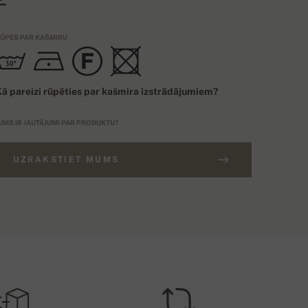
ŪPES PAR KAŠMIRU
ā pareizi rūpēties par kašmira izstrādājumiem?
UMS IR JAUTĀJUMI PAR PRODUKTU?
UZRAKSTIET MUMS
ASŪTĪJUMS VIRS 400€
PZĪMĒJUMS
Piegāde bez maksas
ES
ASTA PAKALPOJUMU APMAKSA – MAKSĀT AR KARTI/UZ RĒĶINU