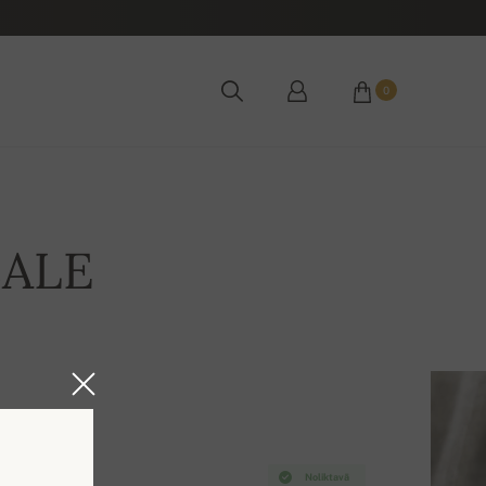
0
SALE
Noliktavā