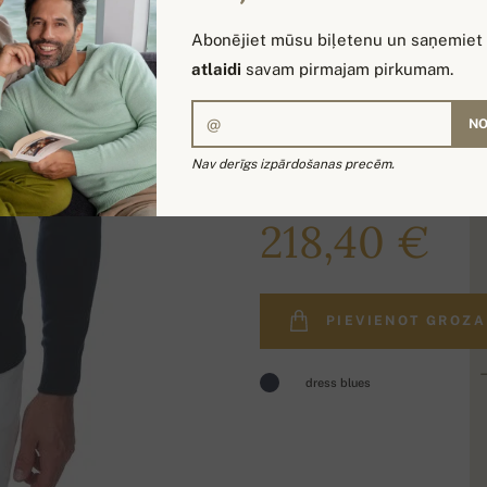
Abonējiet mūsu biļetenu un saņemiet
atlaidi
savam pirmajam pirkumam.
NO
Nav derīgs izpārdošanas precēm.
260,00 €
218,40 €
PIEVIENOT GROZ
dress blues