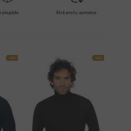
5 EUR
ā piegāde
Ātrā preču apmaiņa
IEGĀDES VEIDS
-19%
-16%