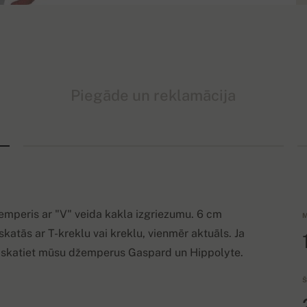
Piegāde un reklamācija
emperis ar "V" veida kakla izgriezumu. 6 cm
M
katās ar T-kreklu vai kreklu, vienmēr aktuāls. Ja
apskatiet mūsu džemperus Gaspard un Hippolyte.
Š