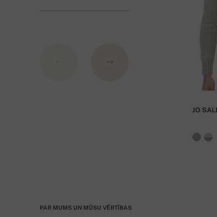
2. ar bankas pārskaitījumu uz Slovākijas bankas 
3. PayPal
Konta numurs:
IBAN: SK7109000000000233073526
BIC: GIBASKBX
JO SAL
Banka: Slovenská sporiteľňa a.s., Nitra
Kā Variablo simbolu (VS) norādiet pasūtījuma 
PAR MUMS UN MŪSU VĒRTĪBAS