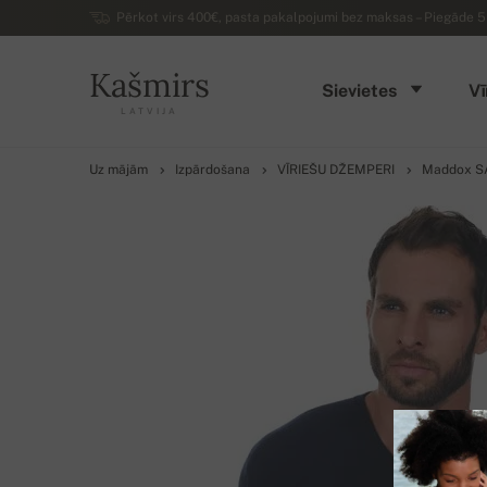
Pērkot virs 400€, pasta pakalpojumi bez maksas – Piegāde 5 d
Kašmirs
Sievietes
Vī
LATVIJA
Uz mājām
Izpārdošana
VĪRIEŠU DŽEMPERI
Maddox S