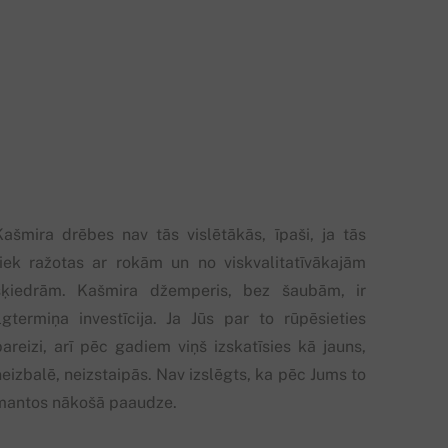
Kašmira drēbes nav tās vislētākās, īpaši, ja tās
tiek ražotas ar rokām un no viskvalitatīvākajām
šķiedrām. Kašmira džemperis, bez šaubām, ir
ilgtermiņa investīcija. Ja Jūs par to rūpēsieties
pareizi, arī pēc gadiem viņš izskatīsies kā jauns,
eizbalē, neizstaipās. Nav izslēgts, ka pēc Jums to
mantos nākošā paaudze.