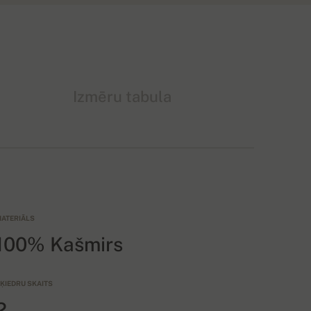
Izmēru tabula
ATERIĀLS
100% Kašmirs
ĶIEDRU SKAITS
2