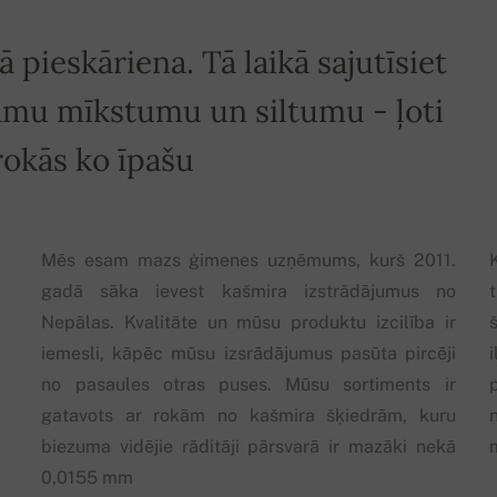
 pieskāriena. Tā laikā sajutīsiet
amu mīkstumu un siltumu - ļoti
 rokās ko īpašu
Mēs esam mazs ģimenes uzņēmums, kurš 2011.
gadā sāka ievest kašmira izstrādājumus no
Nepālas. Kvalitāte un mūsu produktu izcilība ir
iemesli, kāpēc mūsu izsrādājumus pasūta pircēji
no pasaules otras puses. Mūsu sortiments ir
gatavots ar rokām no kašmira šķiedrām, kuru
n
biezuma vidējie rāditāji pārsvarā ir mazāki nekā
0,0155 mm