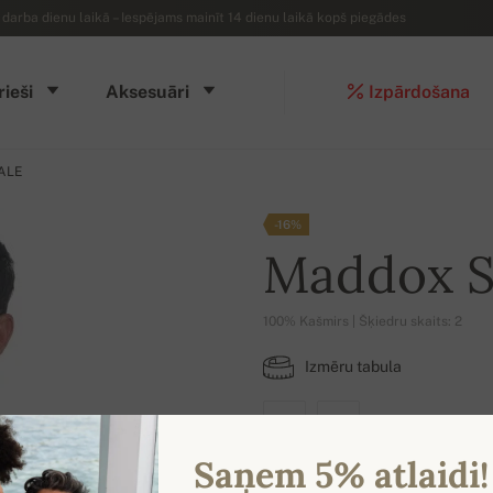
arba dienu laikā – Iespējams mainīt 14 dienu laikā kopš piegādes
rieši
Aksesuāri
Izpārdošana
ALE
-16%
Maddox 
100% Kašmirs | Šķiedru skaits: 2
Izmēru tabula
S
M
Saņem 5% atlaidi!
IESPĒJAMĀS KRĀSAS