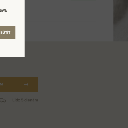
5%
SŪTĪT
AM
Līdz 5 dienām