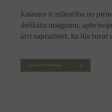
Kašmirs ir mīlestība no pirmā
delikātu maigumu, apbrīnoj
ātri sapratīsiet, ka Jūs turat
IZLASIET VAIRĀK