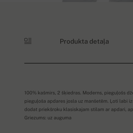
Produkta detaļa
100% kašmirs, 2 šķiedras. Moderns, pieguļošs dž
pieguļoša apdares josla uz manšetēm. Ļoti labi izs
dodat priekšroku klasiskajam stilam ar apdari, 
Griezums: uz auguma