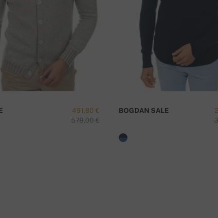
kontu (zemāk)
J
E
491,80 €
BOGDAN SALE
579,00 €
3
numuru
.