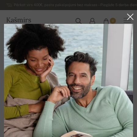
Pērkot virs 400€, pasta pakalpojumi bez maksas – Piegāde 5 darba dienu
Kašmirs
0
LATVIJA
Uz mājām
Luksusa sieviešu kašmira džemperi
Sieviešu kašmira džemperi ar augsto apkakli