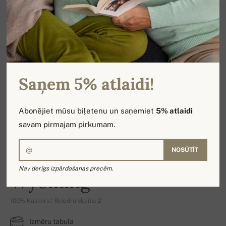
Saņem 5% atlaidi!
Abonējiet mūsu biļetenu un saņemiet
5% atlaidi
savam pirmajam pirkumam.
NOSŪTĪT
Nav derīgs izpārdošanas precēm.
Wyoming
100% Kašmirs | Šķiedru skaits: 2
Izmēru tabula