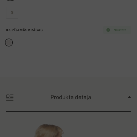
S
IESPĒJAMĀS KRĀSAS
Noliktavā
Produkta detaļa