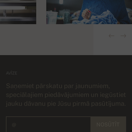
AVĪZE
Saņemiet pārskatu par jaunumiem,
speciālajiem piedāvājumiem un iegūstiet
jauku dāvanu pie Jūsu pirmā pasūtījuma.
NOSŪTĪT