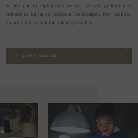
Ja Jūs par to rūpēsieties pareizi, arī pēc gadiem viņš
izskatīsies kā jauns, neizbalē, neizstaipās. Nav izslēgts,
ka pēc Jums to mantos nākošā paaudze.
IZLASIET VAIRĀK