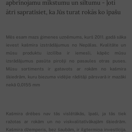
apbrīnojamu mīkstumu un siltumu - ļoti
ātri sapratīsiet, ka Jūs turat rokās ko īpašu
Mēs esam mazs ģimenes uzņēmums, kurš 2011. gadā sāka
ievest kašmira izstrādājumus no Nepālas. Kvalitāte un
mūsu produktu izcilība ir iemesli, kāpēc mūsu
izsrādājumus pasūta pircēji no pasaules otras puses.
Mūsu sortiments ir gatavots ar rokām no kašmira
šķiedrām, kuru biezuma vidējie rāditāji pārsvarā ir mazāki
nekā 0,0155 mm
Kašmira drēbes nav tās vislētākās, īpaši, ja tās tiek
ražotas ar rokām un no viskvalitatīvākajām šķiedrām.
Kašmira džemperis, bez šaubām, ir ilgtermiņa investīcija.