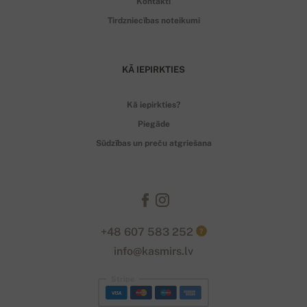
Kontakti
Tirdzniecības noteikumi
KĀ IEPIRKTIES
Kā iepirkties?
Piegāde
Sūdzības un preču atgriešana
+48 607 583 252
?
info@kasmirs.lv
Stripe