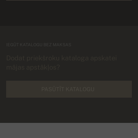
IEGŪT KATALOGU BEZ MAKSAS
Dodat priekšroku kataloga apskatei
mājas apstākļos?
PASŪTĪT KATALOGU