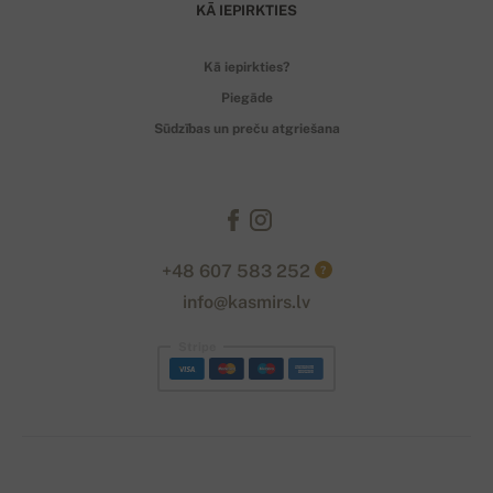
KĀ IEPIRKTIES
Kā iepirkties?
Piegāde
Sūdzības un preču atgriešana
+48 607 583 252
?
info@kasmirs.lv
Stripe