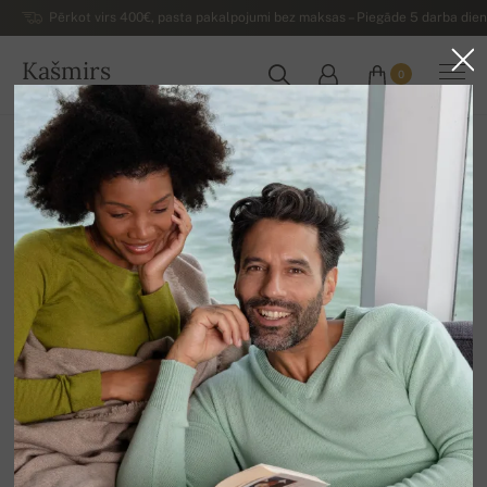
Pērkot virs 400€, pasta pakalpojumi bez maksas – Piegāde 5 darba dienu
Kašmirs
0
LATVIJA
Uz mājām
Luksusa sieviešu kašmira džemperi
Sieviešu kašmira džemperi ar augsto apkakli