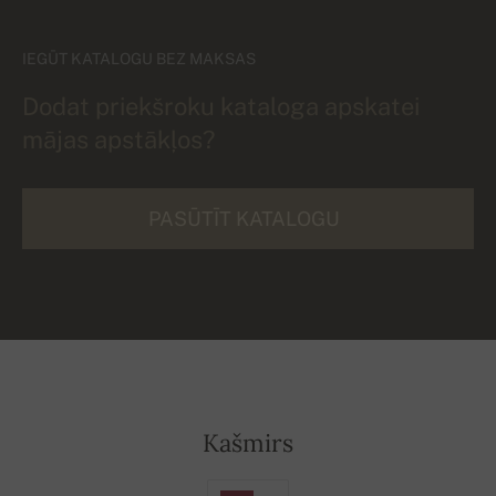
IEGŪT KATALOGU BEZ MAKSAS
Dodat priekšroku kataloga apskatei
mājas apstākļos?
PASŪTĪT KATALOGU
Kašmirs