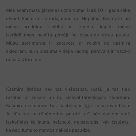
Mēs esam mazs ģimenes uzņēmums, kurš 2011. gadā sāka
ievest kašmira izstrādājumus no Nepālas. Kvalitāte un
mūsu produktu izcilība ir iemesli, kāpēc mūsu
izsrādājumus pasūta pircēji no pasaules otras puses.
Mūsu sortiments ir gatavots ar rokām no kašmira
šķiedrām, kuru biezuma vidējie rāditāji pārsvarā ir mazāki
nekā 0,0155 mm
Kašmira drēbes nav tās vislētākās, īpaši, ja tās tiek
ražotas ar rokām un no viskvalitatīvākajām šķiedrām.
Kašmira džemperis, bez šaubām, ir ilgtermiņa investīcija.
Ja Jūs par to rūpēsieties pareizi, arī pēc gadiem viņš
izskatīsies kā jauns, neizbalē, neizstaipās. Nav izslēgts,
ka pēc Jums to mantos nākošā paaudze.