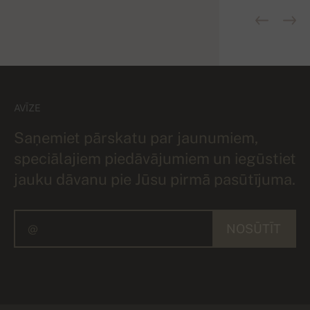
AVĪZE
Saņemiet pārskatu par jaunumiem,
speciālajiem piedāvājumiem un iegūstiet
jauku dāvanu pie Jūsu pirmā pasūtījuma.
NOSŪTĪT