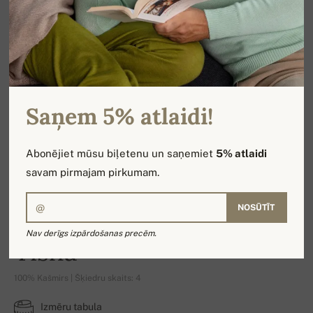
Saņem 5% atlaidi!
Abonējiet mūsu biļetenu un saņemiet
5% atlaidi
savam pirmajam pirkumam.
NOSŪTĪT
Nav derīgs izpārdošanas precēm.
Tisha
100% Kašmirs | Šķiedru skaits: 4
Izmēru tabula