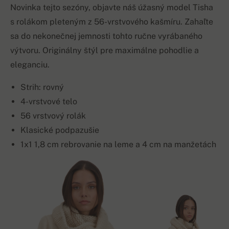
Novinka tejto sezóny, objavte náš úžasný model Tisha
s rolákom pleteným z 56-vrstvového kašmíru. Zahaľte
sa do nekonečnej jemnosti tohto ručne vyrábaného
výtvoru. Originálny štýl pre maximálne pohodlie a
eleganciu.
Strih: rovný
4-vrstvové telo
56 vrstvový rolák
Klasické podpazušie
1x1 1,8 cm rebrovanie na leme a 4 cm na manžetách