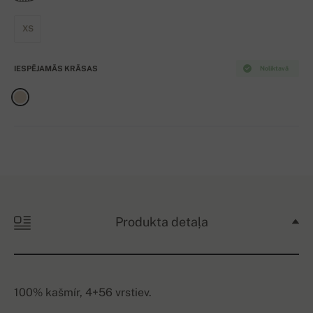
XS
IESPĒJAMĀS KRĀSAS
Noliktavā
Produkta detaļa
100% kašmír, 4+56 vrstiev.