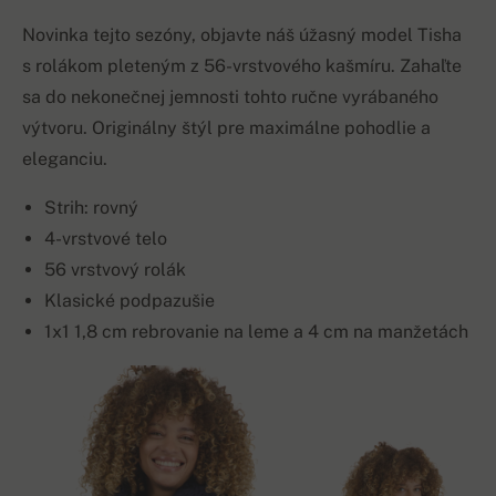
Novinka tejto sezóny, objavte náš úžasný model Tisha
s rolákom pleteným z 56-vrstvového kašmíru. Zahaľte
sa do nekonečnej jemnosti tohto ručne vyrábaného
výtvoru. Originálny štýl pre maximálne pohodlie a
eleganciu.
Strih: rovný
4-vrstvové telo
56 vrstvový rolák
Klasické podpazušie
1x1 1,8 cm rebrovanie na leme a 4 cm na manžetách