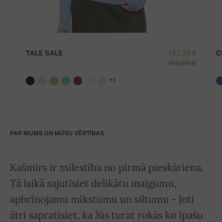
TALE SALE
133,30 €
C
155,00 €
+1
PAR MUMS UN MŪSU VĒRTĪBAS
Kašmirs ir mīlestība no pirmā pieskāriena.
Tā laikā sajutīsiet delikātu maigumu,
apbrīnojamu mīkstumu un siltumu - ļoti
ātri sapratīsiet, ka Jūs turat rokās ko īpašu