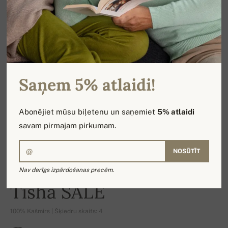
Saņem 5% atlaidi!
Abonējiet mūsu biļetenu un saņemiet
5% atlaidi
savam pirmajam pirkumam.
NOSŪTĪT
Nav derīgs izpārdošanas precēm.
-16%
Tisha SALE
100% Kašmirs | Šķiedru skaits: 4