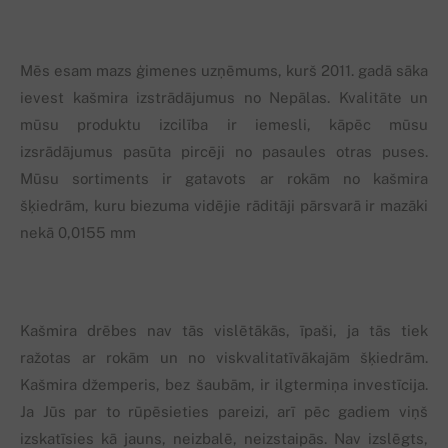
Mēs esam mazs ģimenes uzņēmums, kurš 2011. gadā sāka
ievest kašmira izstrādājumus no Nepālas. Kvalitāte un
mūsu produktu izcilība ir iemesli, kāpēc mūsu
izsrādājumus pasūta pircēji no pasaules otras puses.
Mūsu sortiments ir gatavots ar rokām no kašmira
šķiedrām, kuru biezuma vidējie rāditāji pārsvarā ir mazāki
nekā 0,0155 mm
Kašmira drēbes nav tās vislētākās, īpaši, ja tās tiek
ražotas ar rokām un no viskvalitatīvākajām šķiedrām.
Kašmira džemperis, bez šaubām, ir ilgtermiņa investīcija.
Ja Jūs par to rūpēsieties pareizi, arī pēc gadiem viņš
izskatīsies kā jauns, neizbalē, neizstaipās. Nav izslēgts,