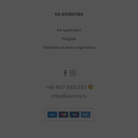
KĀ IEPIRKTIES
Kā iepirkties?
Piegāde
Sūdzības un preču atgriešana
+48 607 583 252
?
info@kasmirs.lv
Stripe