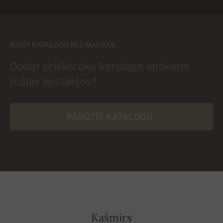
IEGŪT KATALOGU BEZ MAKSAS
Dodat priekšroku kataloga apskatei
mājas apstākļos?
PASŪTĪT KATALOGU
Kašmirs