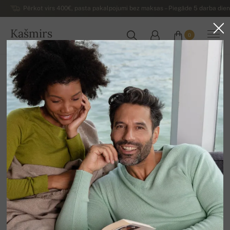
Pērkot virs 400€, pasta pakalpojumi bez maksas – Piegāde 5 darba dienu
Kašmirs
0
LATVIJA
Uz mājām
Izpārdošana
SIEVIEŠU DŽEMPERI