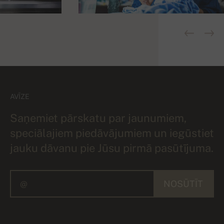
AVĪZE
Saņemiet pārskatu par jaunumiem,
speciālajiem piedāvājumiem un iegūstiet
jauku dāvanu pie Jūsu pirmā pasūtījuma.
NOSŪTĪT