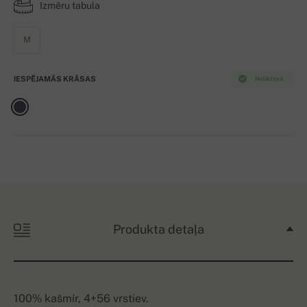
Izmēru tabula
M
IESPĒJAMĀS KRĀSAS
Noliktavā
Produkta detaļa
100% kašmír, 4+56 vrstiev.