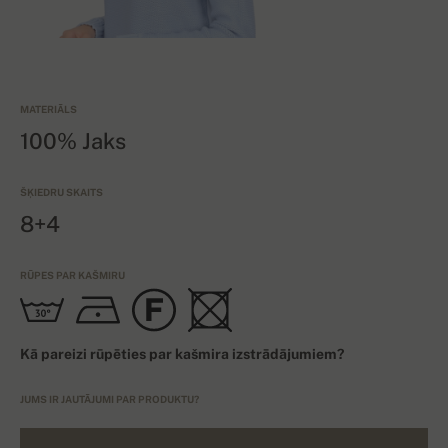
MATERIĀLS
100% Jaks
ŠĶIEDRU SKAITS
8+4
RŪPES PAR KAŠMIRU
Kā pareizi rūpēties par kašmira izstrādājumiem?
JUMS IR JAUTĀJUMI PAR PRODUKTU?