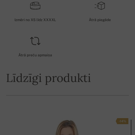
Izmēri no XS līdz XXXXL
Ātrā piegāde
Ātrā preču apmaiņa
Līdzīgi produkti
-14%