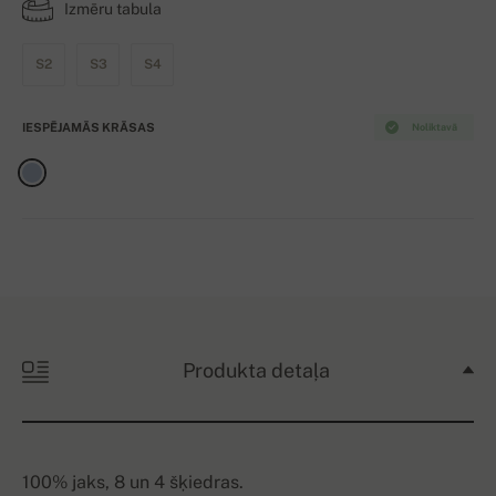
Izmēru tabula
S2
S3
S4
IESPĒJAMĀS KRĀSAS
Noliktavā
Produkta detaļa
100% jaks, 8 un 4 šķiedras.