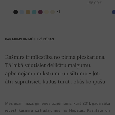
155,00 €
+1
PAR MUMS UN MŪSU VĒRTĪBAS
Kašmirs ir mīlestība no pirmā pieskāriena.
Tā laikā sajutīsiet delikātu maigumu,
apbrīnojamu mīkstumu un siltumu - ļoti
ātri sapratīsiet, ka Jūs turat rokās ko īpašu
Mēs esam mazs ģimenes uzņēmums, kurš 2011. gadā sāka
ievest kašmira izstrādājumus no Nepālas. Kvalitāte un