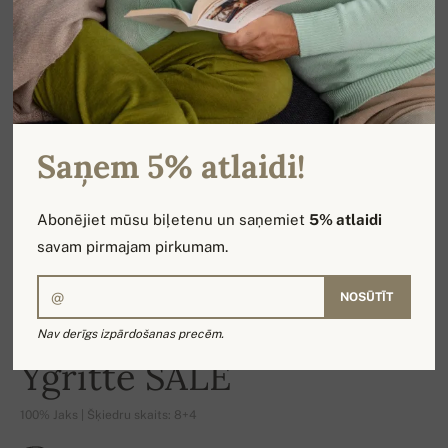
Saņem 5% atlaidi!
Abonējiet mūsu biļetenu un saņemiet
5% atlaidi
savam pirmajam pirkumam.
NOSŪTĪT
Nav derīgs izpārdošanas precēm.
-16%
Ygritte SALE
100% Jaks | Šķiedru skaits: 8+4