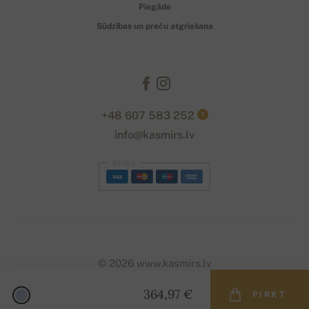
Piegāde
Sūdzības un preču atgriešana
+48 607 583 252
?
info@kasmirs.lv
Stripe
© 2026 www.kasmirs.lv
364,97 €
PIRKT
Designed with
by
naum
. | Powered by
Simplia.cz
.