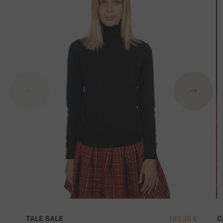
TALE SALE
133,30 €
C