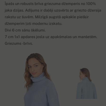
Īpašs un robusts brīva griezuma džemperis no 100%
jaka dzijas. Adījums ir daļēji uzsvērts ar griezto džersija
rakstu uz šuvēm. Milzīgā augstā apkakle piešķir
džemperim ļoti modernu izskatu.
Divi 6 cm sānu šķēlumi.
7 cm 1x1 apdares josla uz apakšmalas un manšetēm.
Griezums - brīvs.