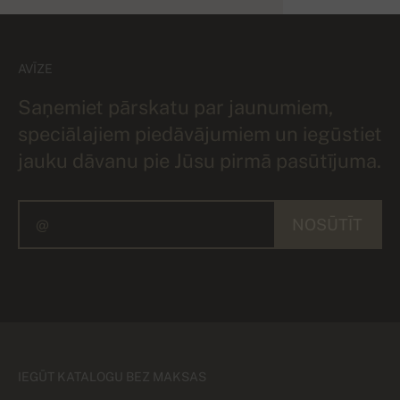
AVĪZE
Saņemiet pārskatu par jaunumiem,
speciālajiem piedāvājumiem un iegūstiet
jauku dāvanu pie Jūsu pirmā pasūtījuma.
NOSŪTĪT
IEGŪT KATALOGU BEZ MAKSAS