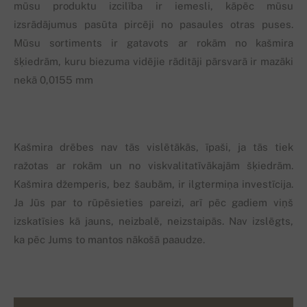
mūsu produktu izcilība ir iemesli, kāpēc mūsu
izsrādājumus pasūta pircēji no pasaules otras puses.
Mūsu sortiments ir gatavots ar rokām no kašmira
šķiedrām, kuru biezuma vidējie rāditāji pārsvarā ir mazāki
nekā 0,0155 mm
Kašmira drēbes nav tās vislētākās, īpaši, ja tās tiek
ražotas ar rokām un no viskvalitatīvākajām šķiedrām.
Kašmira džemperis, bez šaubām, ir ilgtermiņa investīcija.
Ja Jūs par to rūpēsieties pareizi, arī pēc gadiem viņš
izskatīsies kā jauns, neizbalē, neizstaipās. Nav izslēgts,
ka pēc Jums to mantos nākošā paaudze.