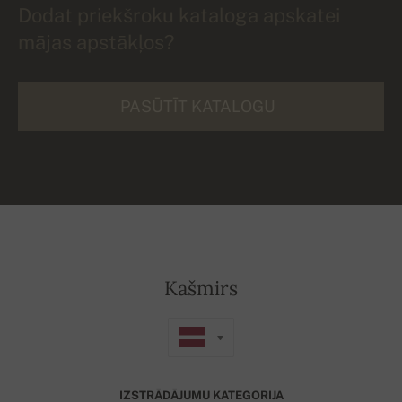
Dodat priekšroku kataloga apskatei
mājas apstākļos?
PASŪTĪT KATALOGU
Kašmirs
IZSTRĀDĀJUMU KATEGORIJA