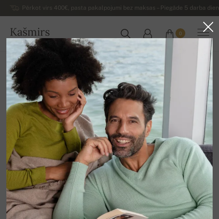
Pērkot virs 400€, pasta pakalpojumi bez maksas – Piegāde 5 darba dienu
Kašmirs
0
LATVIJA
Uz mājām
Izpārdošana