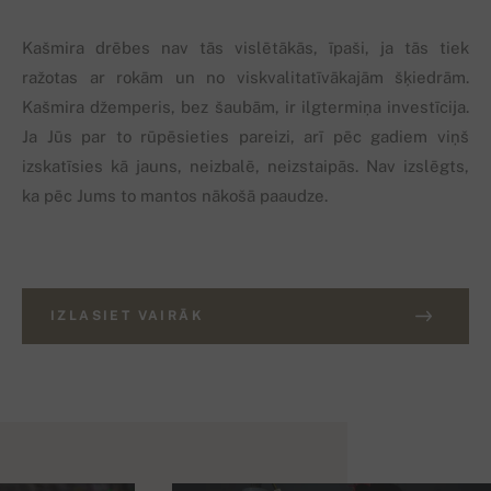
Kašmira drēbes nav tās vislētākās, īpaši, ja tās tiek
ražotas ar rokām un no viskvalitatīvākajām šķiedrām.
Kašmira džemperis, bez šaubām, ir ilgtermiņa investīcija.
Ja Jūs par to rūpēsieties pareizi, arī pēc gadiem viņš
izskatīsies kā jauns, neizbalē, neizstaipās. Nav izslēgts,
ka pēc Jums to mantos nākošā paaudze.
IZLASIET VAIRĀK