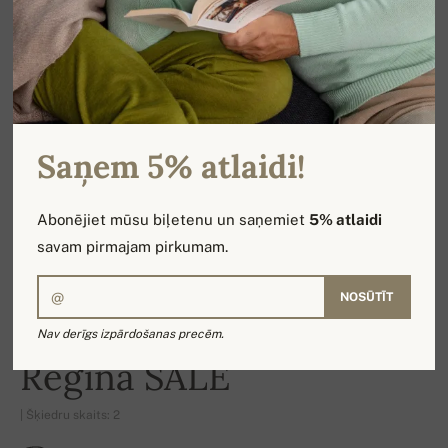
Saņem 5% atlaidi!
Abonējiet mūsu biļetenu un saņemiet
5% atlaidi
savam pirmajam pirkumam.
NOSŪTĪT
Nav derīgs izpārdošanas precēm.
-16%
Regina SALE
| Šķiedru skaits: 2