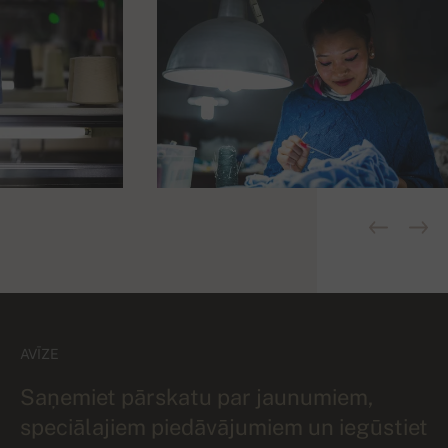
AVĪZE
Saņemiet pārskatu par jaunumiem,
speciālajiem piedāvājumiem un iegūstiet