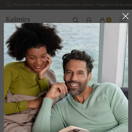
Pērkot virs 400€, pasta pakalpojumi bez maksas – Piegāde 5 darba dienu
Kašmirs
0
LATVIJA
Uz mājām
Izpārdošana
PĀRĒJAIS