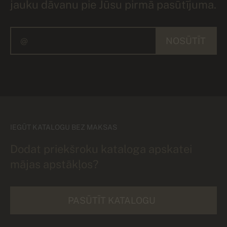
jauku dāvanu pie Jūsu pirmā pasūtījuma.
NOSŪTĪT
IEGŪT KATALOGU BEZ MAKSAS
Dodat priekšroku kataloga apskatei
mājas apstākļos?
PASŪTĪT KATALOGU