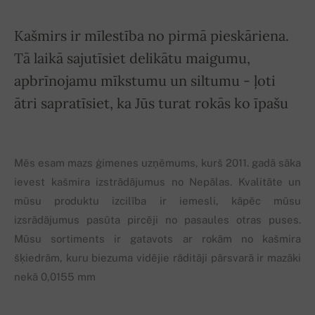
Kašmirs ir mīlestība no pirmā pieskāriena.
Tā laikā sajutīsiet delikātu maigumu,
apbrīnojamu mīkstumu un siltumu - ļoti
ātri sapratīsiet, ka Jūs turat rokās ko īpašu
Mēs esam mazs ģimenes uzņēmums, kurš 2011. gadā sāka
ievest kašmira izstrādājumus no Nepālas. Kvalitāte un
mūsu produktu izcilība ir iemesli, kāpēc mūsu
izsrādājumus pasūta pircēji no pasaules otras puses.
Mūsu sortiments ir gatavots ar rokām no kašmira
šķiedrām, kuru biezuma vidējie rāditāji pārsvarā ir mazāki
nekā 0,0155 mm