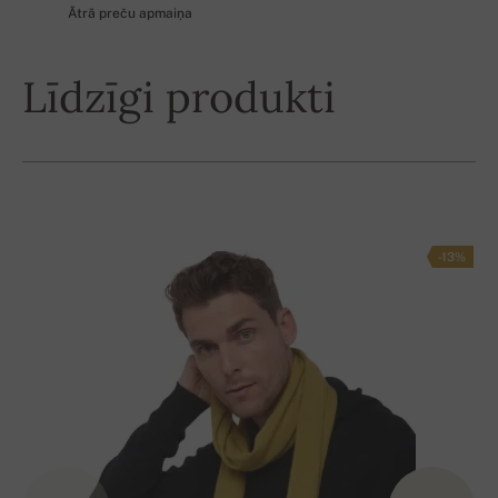
Ātrā preču apmaiņa
Līdzīgi produkti
-13%