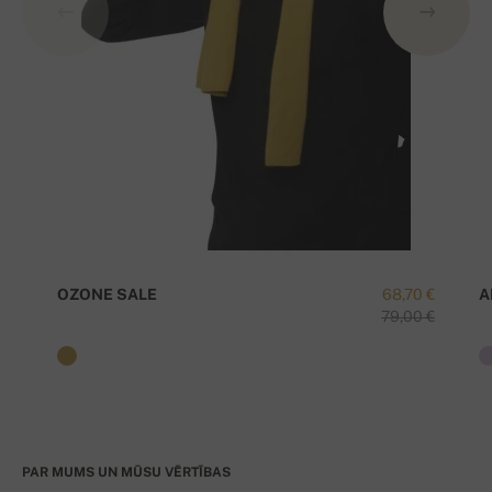
OZONE SALE
68,70 €
A
79,00 €
PAR MUMS UN MŪSU VĒRTĪBAS