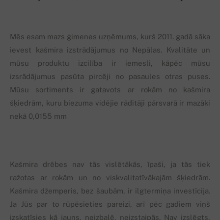
Mēs esam mazs ģimenes uzņēmums, kurš 2011. gadā sāka
ievest kašmira izstrādājumus no Nepālas. Kvalitāte un
mūsu produktu izcilība ir iemesli, kāpēc mūsu
izsrādājumus pasūta pircēji no pasaules otras puses.
Mūsu sortiments ir gatavots ar rokām no kašmira
šķiedrām, kuru biezuma vidējie rāditāji pārsvarā ir mazāki
nekā 0,0155 mm
Kašmira drēbes nav tās vislētākās, īpaši, ja tās tiek
ražotas ar rokām un no viskvalitatīvākajām šķiedrām.
Kašmira džemperis, bez šaubām, ir ilgtermiņa investīcija.
Ja Jūs par to rūpēsieties pareizi, arī pēc gadiem viņš
izskatīsies kā jauns, neizbalē, neizstaipās. Nav izslēgts,