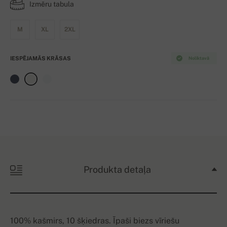
Izmēru tabula
M
XL
2XL
IESPĒJAMĀS KRĀSAS
Noliktavā
Produkta detaļa
100% kašmirs, 10 šķiedras. Īpaši biezs vīriešu