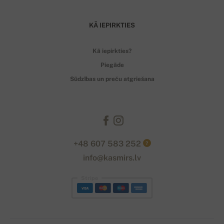
KĀ IEPIRKTIES
Kā iepirkties?
Piegāde
Sūdzības un preču atgriešana
+48 607 583 252
?
info@kasmirs.lv
Stripe