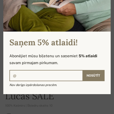
Saņem 5% atlaidi!
Abonējiet mūsu biļetenu un saņemiet
5% atlaidi
savam pirmajam pirkumam.
NOSŪTĪT
Nav derīgs izpārdošanas precēm.
-22%
Lucas SALE
100% Kašmirs | Šķiedru skaits: 10