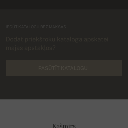
IEGŪT KATALOGU BEZ MAKSAS
Dodat priekšroku kataloga apskatei
mājas apstākļos?
PASŪTĪT KATALOGU
Kašmirs