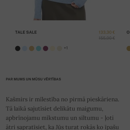
TALE SALE
133,30 €
O
155,00 €
+1
PAR MUMS UN MŪSU VĒRTĪBAS
Kašmirs ir mīlestība no pirmā pieskāriena.
Tā laikā sajutīsiet delikātu maigumu,
apbrīnojamu mīkstumu un siltumu - ļoti
ātri sapratīsiet, ka Jūs turat rokās ko īpašu