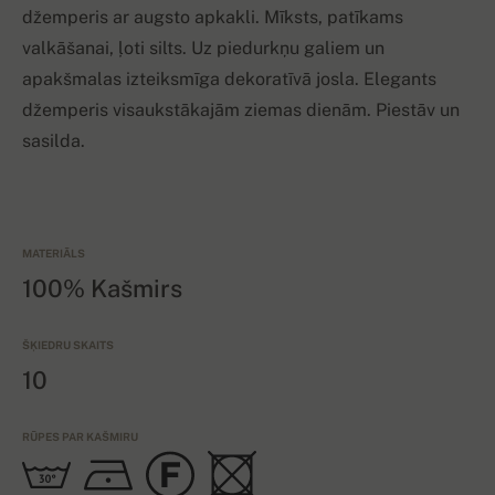
džemperis ar augsto apkakli. Mīksts, patīkams
valkāšanai, ļoti silts. Uz piedurkņu galiem un
apakšmalas izteiksmīga dekoratīvā josla. Elegants
džemperis visaukstākajām ziemas dienām. Piestāv un
sasilda.
MATERIĀLS
100% Kašmirs
ŠĶIEDRU SKAITS
10
RŪPES PAR KAŠMIRU