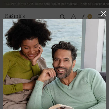
Pērkot virs 400€, pasta pakalpojumi bez maksas – Piegāde 5 darba dienu
Kašmirs
0
LATVIJA
Uz mājām
Izpārdošana