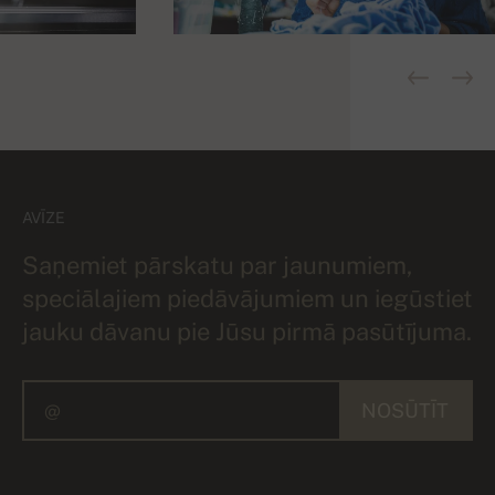
AVĪZE
Saņemiet pārskatu par jaunumiem,
speciālajiem piedāvājumiem un iegūstiet
jauku dāvanu pie Jūsu pirmā pasūtījuma.
NOSŪTĪT