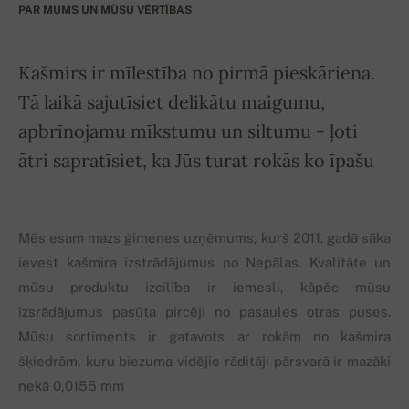
PAR MUMS UN MŪSU VĒRTĪBAS
Kašmirs ir mīlestība no pirmā pieskāriena.
Tā laikā sajutīsiet delikātu maigumu,
apbrīnojamu mīkstumu un siltumu - ļoti
ātri sapratīsiet, ka Jūs turat rokās ko īpašu
Mēs esam mazs ģimenes uzņēmums, kurš 2011. gadā sāka
ievest kašmira izstrādājumus no Nepālas. Kvalitāte un
mūsu produktu izcilība ir iemesli, kāpēc mūsu
izsrādājumus pasūta pircēji no pasaules otras puses.
Mūsu sortiments ir gatavots ar rokām no kašmira
šķiedrām, kuru biezuma vidējie rāditāji pārsvarā ir mazāki
nekā 0,0155 mm