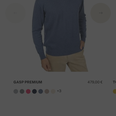
GASP PREMIUM
479,00 €
T
+3