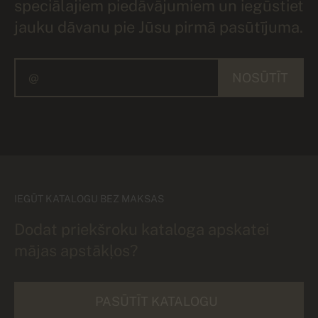
speciālajiem piedāvājumiem un iegūstiet
jauku dāvanu pie Jūsu pirmā pasūtījuma.
NOSŪTĪT
IEGŪT KATALOGU BEZ MAKSAS
Dodat priekšroku kataloga apskatei
mājas apstākļos?
PASŪTĪT KATALOGU