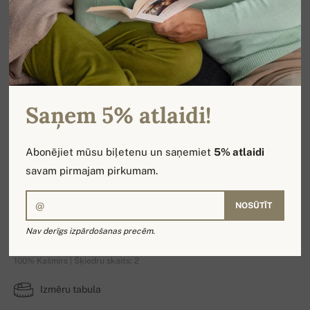
Saņem 5% atlaidi!
Abonējiet mūsu biļetenu un saņemiet
5% atlaidi
savam pirmajam pirkumam.
NOSŪTĪT
Alexandre Premium
Nav derīgs izpārdošanas precēm.
100% Kašmirs | Šķiedru skaits: 2
Izmēru tabula