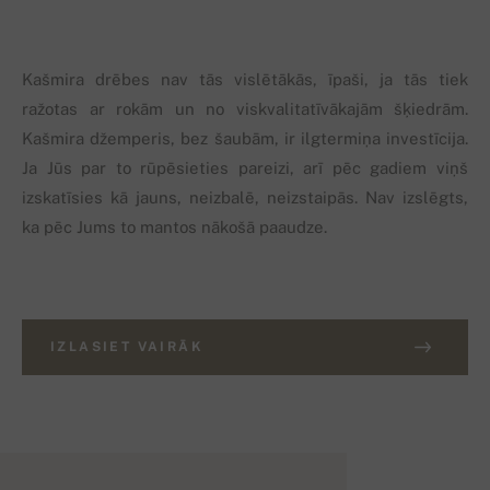
Kašmira drēbes nav tās vislētākās, īpaši, ja tās tiek
ražotas ar rokām un no viskvalitatīvākajām šķiedrām.
Kašmira džemperis, bez šaubām, ir ilgtermiņa investīcija.
Ja Jūs par to rūpēsieties pareizi, arī pēc gadiem viņš
izskatīsies kā jauns, neizbalē, neizstaipās. Nav izslēgts,
ka pēc Jums to mantos nākošā paaudze.
IZLASIET VAIRĀK