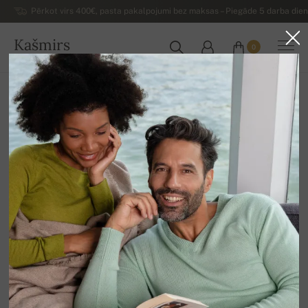
Pērkot virs 400€, pasta pakalpojumi bez maksas – Piegāde 5 darba dienu
Kašmirs
0
LATVIJA
Uz mājām
Luksusa vīriešu kašmira džemperi