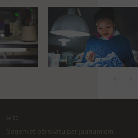
AVĪZE
Saņemiet pārskatu par jaunumiem,