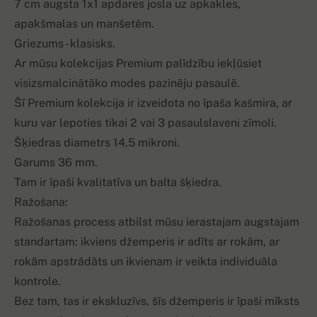
7 cm augsta 1x1 apdares josla uz apkakles,
apakšmalas un manšetēm.
Griezums - klasisks.
Ar mūsu kolekcijas Premium palīdzību iekļūsiet
visizsmalcinātāko modes pazinēju pasaulē.
Šī Premium kolekcija ir izveidota no īpaša kašmira, ar
kuru var lepoties tikai 2 vai 3 pasaulslaveni zīmoli.
Šķiedras diametrs 14,5 mikroni.
Garums 36 mm.
Tam ir īpaši kvalitatīva un balta šķiedra.
Ražošana:
Ražošanas process atbilst mūsu ierastajam augstajam
standartam: ikviens džemperis ir adīts ar rokām, ar
rokām apstrādāts un ikvienam ir veikta individuāla
kontrole.
Bez tam, tas ir ekskluzīvs, šīs džemperis ir īpaši mīksts