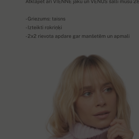
Atklājiet arī VIENNE jaku un VENUS šalli mūsu 28
- Griezums: taisns
- Izteikti rokriņķi
- 2x2 rievota apdare gar manšetēm un apmali