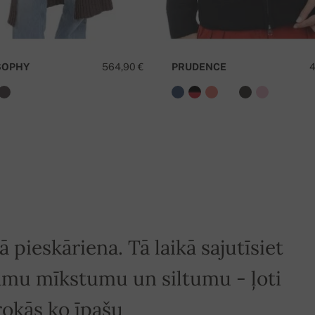
SOPHY
564,90 €
PRUDENCE
4
numuru
.
 pieskāriena. Tā laikā sajutīsiet
amu mīkstumu un siltumu - ļoti
 rokās ko īpašu