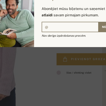
Abonējiet mūsu biļetenu un saņemiet
atlaidi
savam pirmajam pirkumam.
NO
Nav derīgs izpārdošanas precēm.
808,00 €
PIEVIENOT GROZ
lilas / shinking violet