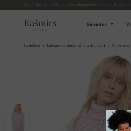
Pērkot virs 400€, pasta pakalpojumi bez maksas – Piegāde 5 d
Kašmirs
Sievietes
Vī
LATVIJA
Uz mājām
Luksusa sieviešu kašmira džemperi
Biezie siev