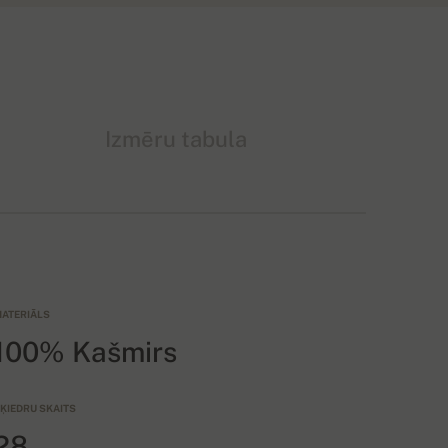
Izmēru tabula
ATERIĀLS
100% Kašmirs
ĶIEDRU SKAITS
28