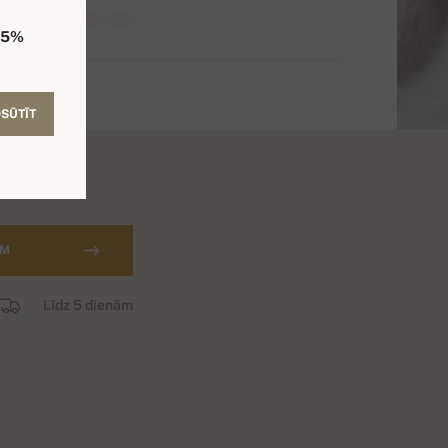
5%
SŪTĪT
AM
Līdz 5 dienām