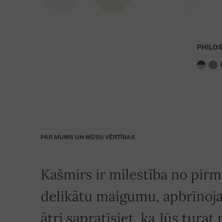
IBAN: SK7109000000000233073526
BIC: GIBASKBX
PHILO
Banka: Slovenská sporiteľňa a.s., Nitra
Kā Variablo simbolu (VS) norādiet pasūtījuma 
PAR MUMS UN MŪSU VĒRTĪBAS
Kašmirs ir mīlestība no pirmā
delikātu maigumu, apbrīnoj
ātri sapratīsiet, ka Jūs turat