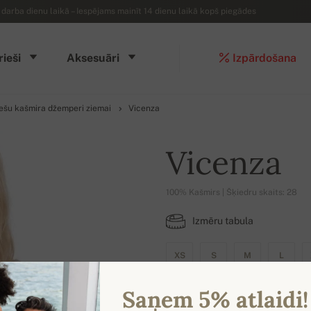
arba dienu laikā – Iespējams mainīt 14 dienu laikā kopš piegādes
rieši
Aksesuāri
Izpārdošana
iešu kašmira džemperi ziemai
Vicenza
Vicenza
100% Kašmirs | Šķiedru skaits: 28
Izmēru tabula
XS
S
M
L
Saņem 5% atlaidi!
IESPĒJAMĀS KRĀSAS