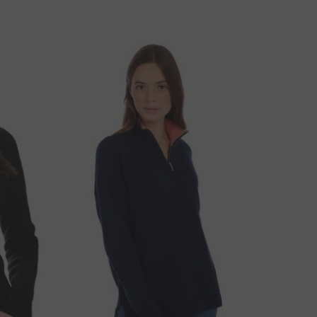
UMS IR JAUTĀJUMI PAR PRODUKTU?
UZRAKSTIET MUMS