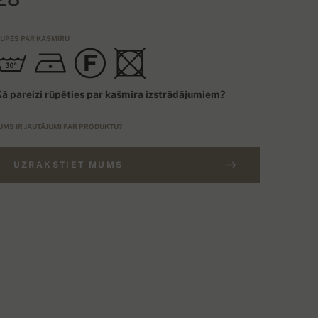
ŪPES PAR KAŠMIRU
ā pareizi rūpēties par kašmira izstrādājumiem?
UMS IR JAUTĀJUMI PAR PRODUKTU?
UZRAKSTIET MUMS