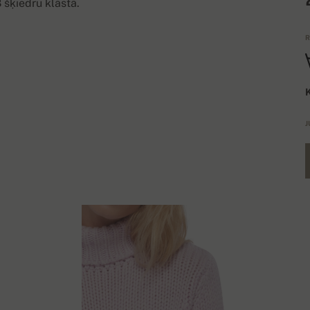
 šķiedru klāstā.
R
K
J