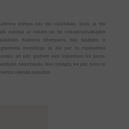
Kašmira drēbes nav tās vislētākās, īpaši, ja tās
tiek ražotas ar rokām un no viskvalitatīvākajām
šķiedrām. Kašmira džemperis, bez šaubām, ir
ilgtermiņa investīcija. Ja Jūs par to rūpēsieties
pareizi, arī pēc gadiem viņš izskatīsies kā jauns,
eizbalē, neizstaipās. Nav izslēgts, ka pēc Jums to
mantos nākošā paaudze.