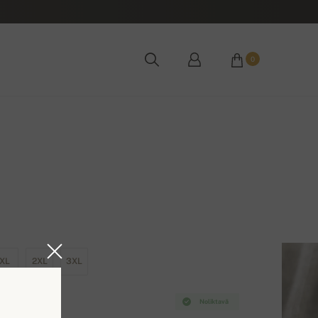
0
XL
2XL
3XL
Noliktavā