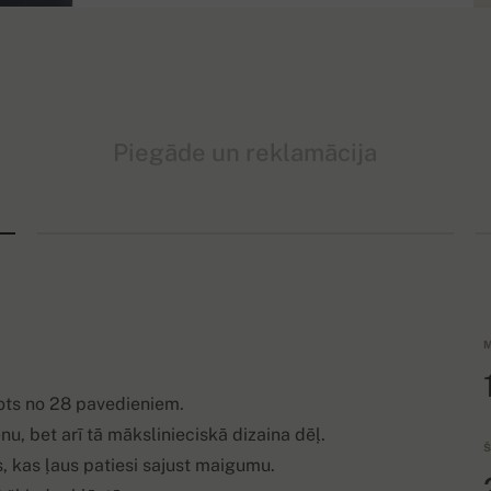
Piegāde un reklamācija
M
vots no 28 pavedieniem.
u, bet arī tā mākslinieciskā dizaina dēļ.
Š
 kas ļaus patiesi sajust maigumu.