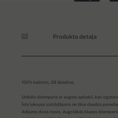
Produkta detaļa
100% kašmirs, 28 šķiedras.
Unikāls džemperis ar augstu apkakli, kas izgata
Īsts luksusa izstrādājums ne tikai daudzo pavedien
Adījums divos toņos. Augstākās klases džemperis,