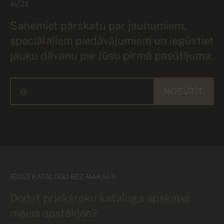
AVĪZE
Saņemiet pārskatu par jaunumiem,
speciālajiem piedāvājumiem un iegūstiet
jauku dāvanu pie Jūsu pirmā pasūtījuma.
NOSŪTĪT
IEGŪT KATALOGU BEZ MAKSAS
Dodat priekšroku kataloga apskatei
mājas apstākļos?