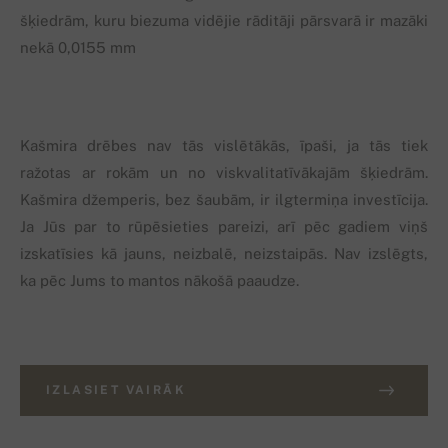
šķiedrām, kuru biezuma vidējie rāditāji pārsvarā ir mazāki
nekā 0,0155 mm
Kašmira drēbes nav tās vislētākās, īpaši, ja tās tiek
ražotas ar rokām un no viskvalitatīvākajām šķiedrām.
Kašmira džemperis, bez šaubām, ir ilgtermiņa investīcija.
Ja Jūs par to rūpēsieties pareizi, arī pēc gadiem viņš
izskatīsies kā jauns, neizbalē, neizstaipās. Nav izslēgts,
ka pēc Jums to mantos nākošā paaudze.
IZLASIET VAIRĀK