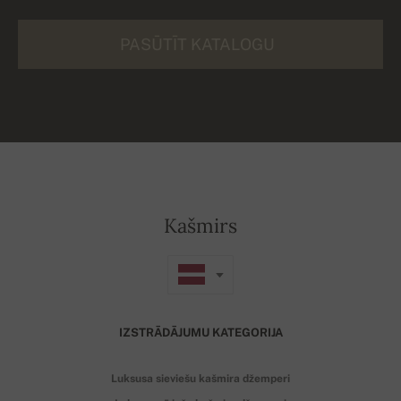
PASŪTĪT KATALOGU
Kašmirs
IZSTRĀDĀJUMU KATEGORIJA
Luksusa sieviešu kašmira džemperi