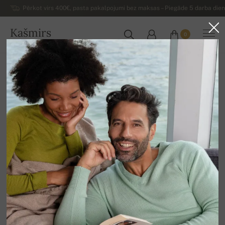
Pērkot virs 400€, pasta pakalpojumi bez maksas – Piegāde 5 darba dienu
Kašmirs
0
LATVIJA
Uz mājām
Luksusa sieviešu kašmira džemperi
Sieviešu kašmira džemperi ar rāvējslēdzēju