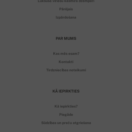
Luksusa vīriešu kašmira džemperi
Pārējais
Izpārdošana
PAR MUMS
Kas mēs esam?
Kontakti
Tirdzniecības noteikumi
KĀ IEPIRKTIES
Kā iepirkties?
Piegāde
Sūdzības un preču atgriešana