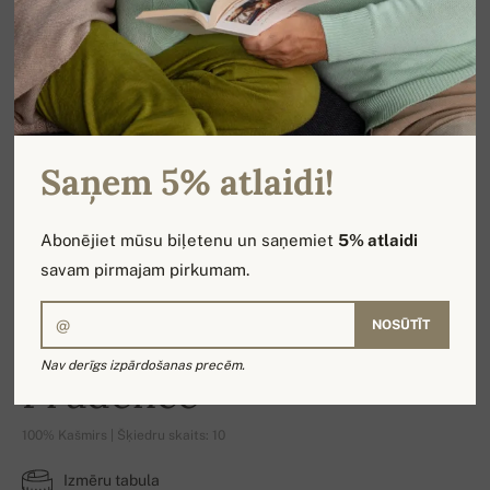
Saņem 5% atlaidi!
Abonējiet mūsu biļetenu un saņemiet
5% atlaidi
savam pirmajam pirkumam.
NOSŪTĪT
Nav derīgs izpārdošanas precēm.
Prudence
100% Kašmirs | Šķiedru skaits: 10
Izmēru tabula