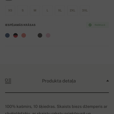
XS
S
M
L
XL
2XL
3XL
IESPĒJAMĀS KRĀSAS
Noliktavā
Produkta detaļa
100% kašmirs, 10 šķiedras. Skaists biezs džemperis ar
rāvējslēdzēju, ar skaistu rakstu priekšpusē un