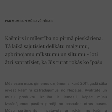
PAR MUMS UN MŪSU VĒRTĪBAS
Kašmirs ir mīlestība no pirmā pieskāriena.
Tā laikā sajutīsiet delikātu maigumu,
apbrīnojamu mīkstumu un siltumu - ļoti
ātri sapratīsiet, ka Jūs turat rokās ko īpašu
Mēs esam mazs ģimenes uzņēmums, kurš 2011. gadā sāka
ievest kašmira izstrādājumus no Nepālas. Kvalitāte un
mūsu produktu izcilība ir iemesli, kāpēc mūsu
izsrādājumus pasūta pircēji no pasaules otras puses.
Mūsu sortiments ir gatavots ar rokām no kašmira