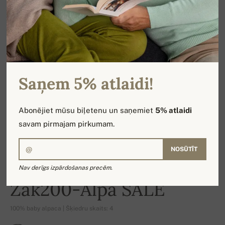
Saņem 5% atlaidi!
Abonējiet mūsu biļetenu un saņemiet
5% atlaidi
savam pirmajam pirkumam.
NOSŪTĪT
Nav derīgs izpārdošanas precēm.
-14%
Zak200-Alpa SALE
100% baby alpaca | Šķiedru skaits: 4