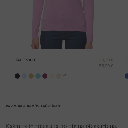
TALE SALE
133,30 €
C
155,00 €
+1
PAR MUMS UN MŪSU VĒRTĪBAS
Kašmirs ir mīlestība no pirmā pieskāriena.