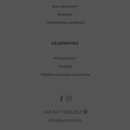
Kas mēs esam?
Kontakti
Tirdzniecības noteikumi
KĀ IEPIRKTIES
Kā iepirkties?
Piegāde
Sūdzības un preču atgriešana
+48 607 583 252
?
info@kasmirs.lv