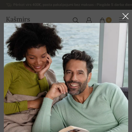
Pērkot virs 400€, pasta pakalpojumi bez maksas – Piegāde 5 darba dienu
Kašmirs
0
LATVIJA
Uz mājām
Izpārdošana