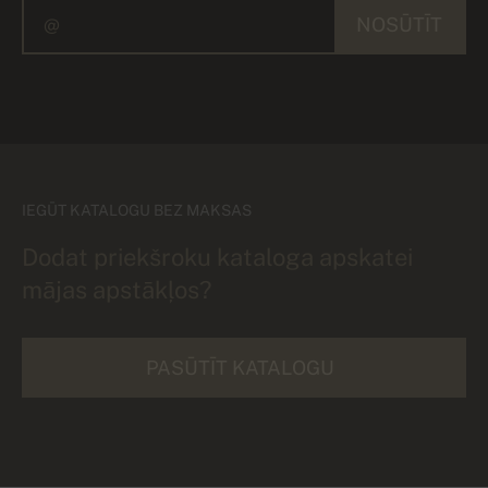
NOSŪTĪT
IEGŪT KATALOGU BEZ MAKSAS
Dodat priekšroku kataloga apskatei
mājas apstākļos?
PASŪTĪT KATALOGU