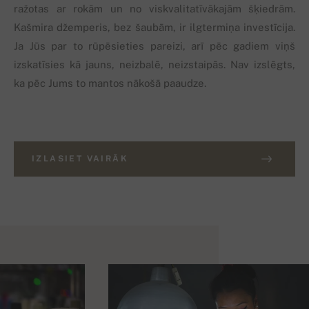
ražotas ar rokām un no viskvalitatīvākajām šķiedrām.
Kašmira džemperis, bez šaubām, ir ilgtermiņa investīcija.
Ja Jūs par to rūpēsieties pareizi, arī pēc gadiem viņš
izskatīsies kā jauns, neizbalē, neizstaipās. Nav izslēgts,
ka pēc Jums to mantos nākošā paaudze.
IZLASIET VAIRĀK