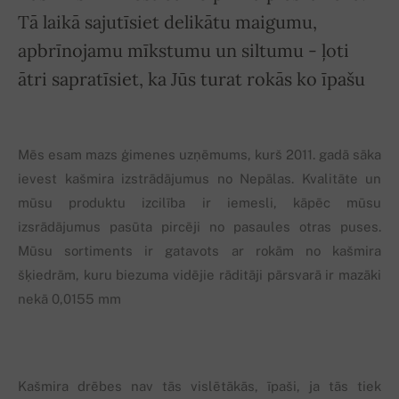
Tā laikā sajutīsiet delikātu maigumu,
apbrīnojamu mīkstumu un siltumu - ļoti
ātri sapratīsiet, ka Jūs turat rokās ko īpašu
Mēs esam mazs ģimenes uzņēmums, kurš 2011. gadā sāka
ievest kašmira izstrādājumus no Nepālas. Kvalitāte un
mūsu produktu izcilība ir iemesli, kāpēc mūsu
izsrādājumus pasūta pircēji no pasaules otras puses.
Mūsu sortiments ir gatavots ar rokām no kašmira
šķiedrām, kuru biezuma vidējie rāditāji pārsvarā ir mazāki
nekā 0,0155 mm
Kašmira drēbes nav tās vislētākās, īpaši, ja tās tiek