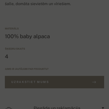
šalle, domāta sievietēm un vīriešiem.
MATERIĀLS
100% baby alpaca
ŠĶIEDRU SKAITS
4
JUMS IR JAUTĀJUMI PAR PRODUKTU?
UZRAKSTIET MUMS
Piegāde un reklamācija