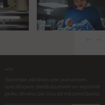
AVĪZE
Saņemiet pārskatu par jaunumiem,
speciālajiem piedāvājumiem un iegūstiet
jauku dāvanu pie Jūsu pirmā pasūtījuma.