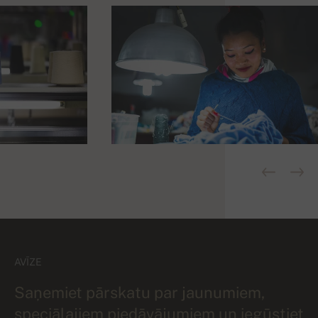
AVĪZE
Saņemiet pārskatu par jaunumiem,
speciālajiem piedāvājumiem un iegūstiet