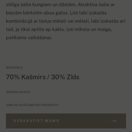
stilīga šalle kungiem un dāmām. Atraktīva šalle ar
biezām bārkstīm abos galos. Ļoti labi izskatās
kombinācijā ar lietus mēteli vai mēteli, labi izskatās arī
tad, ja tikai aptīta ap kaklu. ļoti mīksta un maiga,
patīkama valkāšanai.
MATERIĀLS
70% Kašmirs / 30% Zīds
ŠĶIEDRU SKAITS
JUMS IR JAUTĀJUMI PAR PRODUKTU?
UZRAKSTIET MUMS