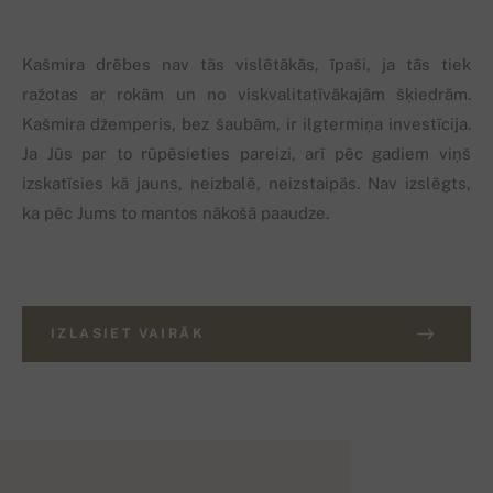
Kašmira drēbes nav tās vislētākās, īpaši, ja tās tiek
ražotas ar rokām un no viskvalitatīvākajām šķiedrām.
Kašmira džemperis, bez šaubām, ir ilgtermiņa investīcija.
Ja Jūs par to rūpēsieties pareizi, arī pēc gadiem viņš
izskatīsies kā jauns, neizbalē, neizstaipās. Nav izslēgts,
ka pēc Jums to mantos nākošā paaudze.
IZLASIET VAIRĀK