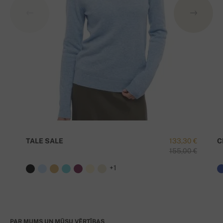
TALE SALE
133,30 €
C
155,00 €
+1
PAR MUMS UN MŪSU VĒRTĪBAS