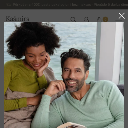
Pērkot virs 400€, pasta pakalpojumi bez maksas – Piegāde 5 darba dienu
Kašmirs
0
LATVIJA
Uz mājām
Izpārdošana