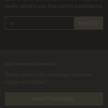
jauku dāvanu pie Jūsu pirmā pasūtījuma.
NOSŪTĪT
IEGŪT KATALOGU BEZ MAKSAS
Dodat priekšroku kataloga apskatei
mājas apstākļos?
PASŪTĪT KATALOGU