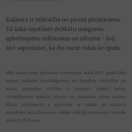
Kašmirs ir mīlestība no pirmā pieskāriena.
Tā laikā sajutīsiet delikātu maigumu,
apbrīnojamu mīkstumu un siltumu - ļoti
ātri sapratīsiet, ka Jūs turat rokās ko īpašu
Mēs esam mazs ģimenes uzņēmums, kurš 2011. gadā sāka
ievest kašmira izstrādājumus no Nepālas. Kvalitāte un
mūsu produktu izcilība ir iemesli, kāpēc mūsu
izsrādājumus pasūta pircēji no pasaules otras puses.
Mūsu sortiments ir gatavots ar rokām no kašmira
šķiedrām, kuru biezuma vidējie rāditāji pārsvarā ir mazāki
nekā 0,0155 mm