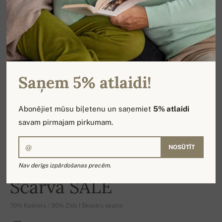
Saņem 5% atlaidi!
Abonējiet mūsu biļetenu un saņemiet
5% atlaidi
savam pirmajam pirkumam.
NOSŪTĪT
Nav derīgs izpārdošanas precēm.
-11%
Scarva SALE
70% Kašmirs / 30% Zīds | Šķiedru skaits: