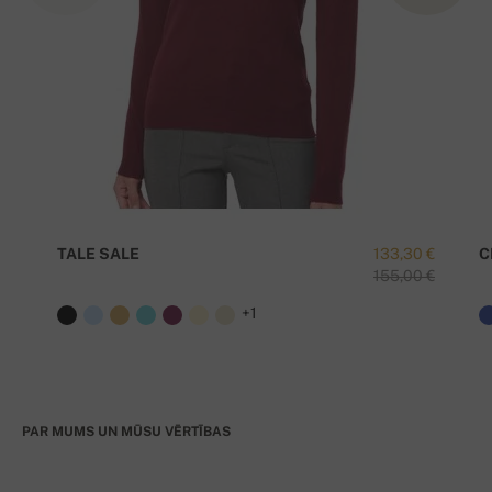
TALE SALE
133,30 €
C
155,00 €
+1
PAR MUMS UN MŪSU VĒRTĪBAS