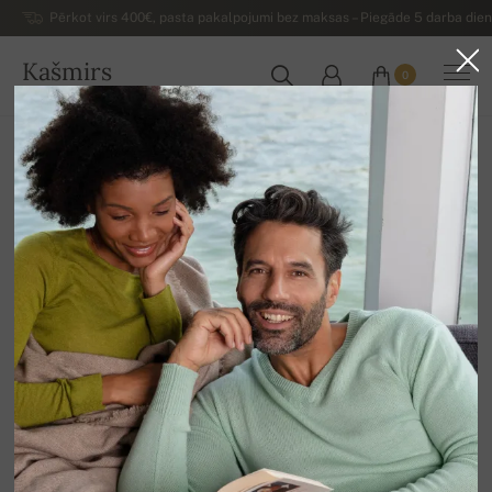
Pērkot virs 400€, pasta pakalpojumi bez maksas – Piegāde 5 darba dienu
Kašmirs
0
LATVIJA
Uz mājām
Izpārdošana