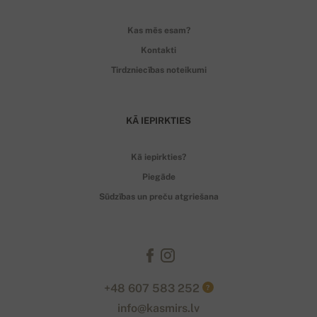
Kas mēs esam?
Kontakti
Tirdzniecības noteikumi
KĀ IEPIRKTIES
Kā iepirkties?
Piegāde
Sūdzības un preču atgriešana
+48 607 583 252
?
info@kasmirs.lv