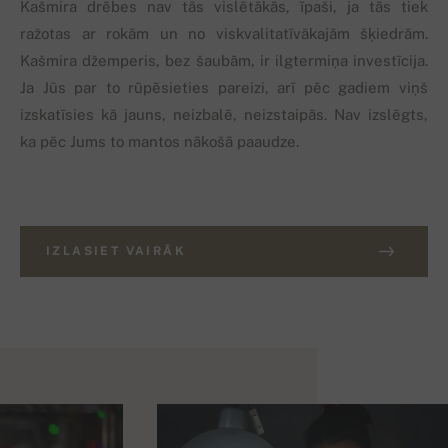
Kašmira drēbes nav tās vislētākās, īpaši, ja tās tiek
ražotas ar rokām un no viskvalitatīvākajām šķiedrām.
Kašmira džemperis, bez šaubām, ir ilgtermiņa investīcija.
Ja Jūs par to rūpēsieties pareizi, arī pēc gadiem viņš
izskatīsies kā jauns, neizbalē, neizstaipās. Nav izslēgts,
ka pēc Jums to mantos nākošā paaudze.
IZLASIET VAIRĀK