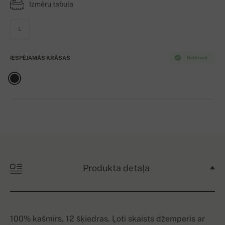
Izmēru tabula
L
IESPĒJAMĀS KRĀSAS
Noliktavā
Produkta detaļa
100% kašmirs, 12 šķiedras. Ļoti skaists džemperis ar