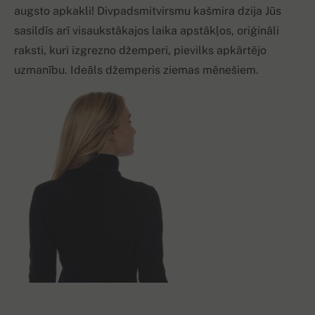
augsto apkakli! Divpadsmitvirsmu kašmira dzija Jūs
sasildīs arī visaukstākajos laika apstākļos, oriģināli
raksti, kuri izgrezno džemperi, pievilks apkārtējo
uzmanību. Ideāls džemperis ziemas mēnešiem.