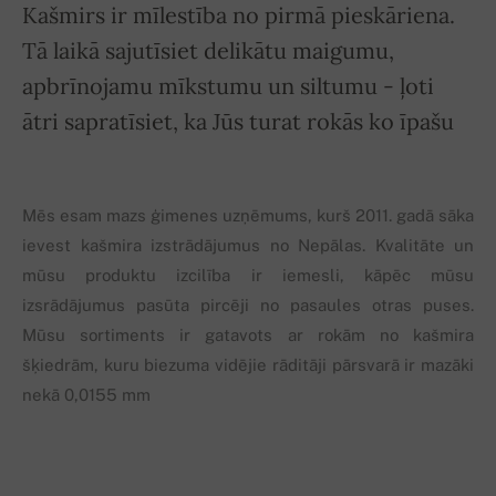
Kašmirs ir mīlestība no pirmā pieskāriena.
Tā laikā sajutīsiet delikātu maigumu,
apbrīnojamu mīkstumu un siltumu - ļoti
ātri sapratīsiet, ka Jūs turat rokās ko īpašu
Mēs esam mazs ģimenes uzņēmums, kurš 2011. gadā sāka
ievest kašmira izstrādājumus no Nepālas. Kvalitāte un
mūsu produktu izcilība ir iemesli, kāpēc mūsu
izsrādājumus pasūta pircēji no pasaules otras puses.
Mūsu sortiments ir gatavots ar rokām no kašmira
šķiedrām, kuru biezuma vidējie rāditāji pārsvarā ir mazāki
nekā 0,0155 mm