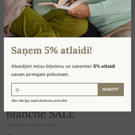
Saņem 5% atlaidi!
Abonējiet mūsu biļetenu un saņemiet
5% atlaidi
savam pirmajam pirkumam.
NOSŪTĪT
Nav derīgs izpārdošanas precēm.
-19%
Blanche SALE
100% Kašmirs | Šķiedru skaits: 12