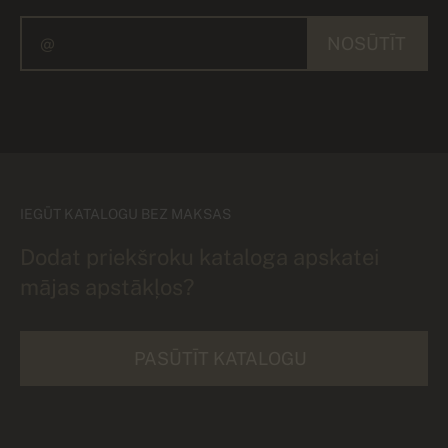
NOSŪTĪT
IEGŪT KATALOGU BEZ MAKSAS
Dodat priekšroku kataloga apskatei
mājas apstākļos?
PASŪTĪT KATALOGU