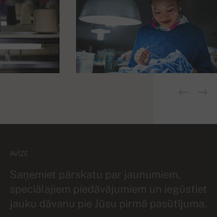
AVĪZE
Saņemiet pārskatu par jaunumiem,
speciālajiem piedāvājumiem un iegūstiet
jauku dāvanu pie Jūsu pirmā pasūtījuma.