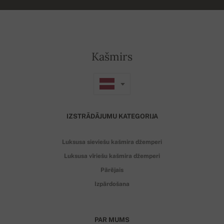
Kašmirs
IZSTRĀDĀJUMU KATEGORIJA
Luksusa sieviešu kašmira džemperi
Luksusa vīriešu kašmira džemperi
Pārējais
Izpārdošana
PAR MUMS